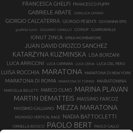
FRANCESCA GHELFI
FRANCESCO PUPPI
GABRIELE ABATE
GIANLUCA GHIANO
GIORGIO CALCATERRA
GIORGIO PESENTI
GIOVANNA EPIS
GOINUP
GUARDAVALLE
GIULIANO CAVALLO
giuditta turini
IONUT ZINCA
IVREA-MOMBARONE
JUAN DAVID OROZCO SANCHEZ
KATARZYNA KUZMINSKA
LISA BORZANI
LUCA ARRIGONI
LUCA DEL PERO
LUCA CARRARA
LUCA CERVA
MARATONA
LUISA ROCCHIA
MARATONA DI NEW YORK
MARATONA DI ROMA
MARATONINA
MARATONA DI TORINO
MARINA PLAVAN
MARCO OLMO
MARCELLA BELLETTI
MARTIN DEMATTEIS
MASSIMO FARCOZ
MEZZA MARATONA
MASSIMO GALLIANO
NADIA BATTOCLETTI
MONVISO VERTICAL RACE
PAOLO BERT
ORNELLA BOSCO
PAOLO GALLO