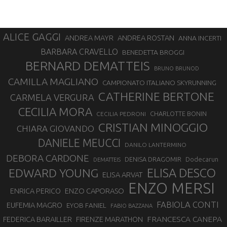
ALICE GAGGI
ANDREA ROSTAN
ANDREA MAYR
ANNA INCERTI
BARBARA CRAVELLO
BENEDETTA BROGGI
BERNARD DEMATTEIS
BRUNO BRUNOD
CAMILLA MAGLIANO
CAMPIONATO ITALIANO SKYRUNNING
CATHERINE BERTONE
CARMELA VERGURA
CECILIA MORA
CHARLOTTE BONIN
CECILIA PEDRONI
CRISTIAN MINOGGIO
CHIARA GIOVANDO
DANIELE MEUCCI
DANILO LANTERMINO
DEBORA CARDONE
DENISA DRAGOMIR
Dodecarun
DEMATTEIS
EDWARD YOUNG
ELISA DESCO
ELISA ARVAT
ENZO MERSI
ENZO CAPORASO
ENRICA PERICO
FABIOLA CONTI
EUFEMIA MAGRO
EYOB FANIEL
FABIO BAZZANA
FRANCESCA CANEPA
FEDERICA BARAILLER
FIRENZE MARATHON