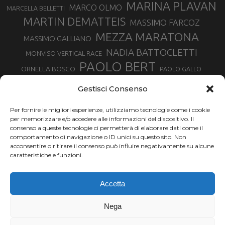
MARINA PLAVAN
MARCO OLMO
MARCELLA BELLETTI
MARTIN DEMATTEIS
MASSIMO FARCOZ
MEZZA MARATONA
MASSIMO GALLIANO
NADIA BATTOCLETTI
MONVISO VERTICAL RACE
PAOLO BERT
ORNELLA BOSCO
PAOLO GALLO
ROLANDO PIANA
PIETRO RIVA
PODISMO VENETO
Gestisci Consenso
RUGGERO PERTILE
SILVIA RAMPAZZO
SERGIO BONALDI
TOR DES GEANTS
Per fornire le migliori esperienze, utilizziamo tecnologie come i cookie
SONIA GLAREY
TAVAGNASCO
SILVIA SERAFINI
per memorizzare e/o accedere alle informazioni del dispositivo. Il
TRAIL MONTE CASTO
TOUR MONVISO TRAIL
TROFEO KIMA
consenso a queste tecnologie ci permetterà di elaborare dati come il
TURIN MARATHON
comportamento di navigazione o ID unici su questo sito. Non
VAL DI FASSA RUNNING
URBAN ZEMMER
acconsentire o ritirare il consenso può influire negativamente su alcune
VALENTINA BELOTTI
caratteristiche e funzioni.
VALERIA ROFFINO
VALERIA STRANEO
VALETUDO
Accetta
VENICE MARATHON
VALTELLINA WINE TRAIL
VENICEMARATHON
XAVIER CHEVRIER
WILLIAM BOFFELLI
Nega
YEMAN CRIPPA