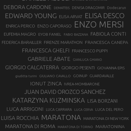
DEBORA CARDONE
DENISA DRAGOMIR
Dodecarun
DEMATTEIS
EDWARD YOUNG
ELISA DESCO
ELISA ARVAT
ENZO MERSI
ENZO CAPORASO
ENRICA PERICO
FABIOLA CONTI
EUFEMIA MAGRO
EYOB FANIEL
FABIO BAZZANA
FRANCESCA CANEPA
FEDERICA BARAILLER
FIRENZE MARATHON
FRANCESCA GHELFI
FRANCESCO PUPPI
GABRIELE ABATE
GIANLUCA GHIANO
GIORGIO CALCATERRA
GIORGIO PESENTI
GIOVANNA EPIS
GOINUP
GUARDAVALLE
GIULIANO CAVALLO
giuditta turini
IONUT ZINCA
IVREA-MOMBARONE
JUAN DAVID OROZCO SANCHEZ
KATARZYNA KUZMINSKA
LISA BORZANI
LUCA ARRIGONI
LUCA DEL PERO
LUCA CARRARA
LUCA CERVA
MARATONA
LUISA ROCCHIA
MARATONA DI NEW YORK
MARATONA DI ROMA
MARATONINA
MARATONA DI TORINO