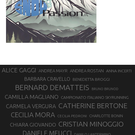
ALICE GAGGI
ANDREA ROSTAN
ANDREA MAYR
ANNA INCERTI
BARBARA CRAVELLO
BENEDETTA BROGGI
BERNARD DEMATTEIS
BRUNO BRUNOD
CAMILLA MAGLIANO
CAMPIONATO ITALIANO SKYRUNNING
CATHERINE BERTONE
CARMELA VERGURA
CECILIA MORA
CHARLOTTE BONIN
CECILIA PEDRONI
CRISTIAN MINOGGIO
CHIARA GIOVANDO
DANIELE MEUCCI
DANILO LANTERMINO