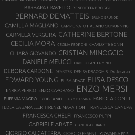
BARBARA CRAVELLO
BENEDETTA BROGGI
BERNARD DEMATTEIS
BRUNO BRUNOD
CAMILLA MAGLIANO
CAMPIONATO ITALIANO SKYRUNNING
CATHERINE BERTONE
CARMELA VERGURA
CECILIA MORA
CHARLOTTE BONIN
CECILIA PEDRONI
CRISTIAN MINOGGIO
CHIARA GIOVANDO
DANIELE MEUCCI
DANILO LANTERMINO
DEBORA CARDONE
DENISA DRAGOMIR
Dodecarun
DEMATTEIS
EDWARD YOUNG
ELISA DESCO
ELISA ARVAT
ENZO MERSI
ENZO CAPORASO
ENRICA PERICO
FABIOLA CONTI
EUFEMIA MAGRO
EYOB FANIEL
FABIO BAZZANA
FRANCESCA CANEPA
FEDERICA BARAILLER
FIRENZE MARATHON
FRANCESCA GHELFI
FRANCESCO PUPPI
GABRIELE ABATE
GIANLUCA GHIANO
GIORGIO CALCATERRA
GIORGIO PESENTI
GIOVANNA EPIS