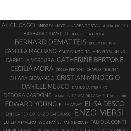
ALICE GAGGI
ANDREA ROSTAN
ANDREA MAYR
ANNA INCERTI
BARBARA CRAVELLO
BENEDETTA BROGGI
BERNARD DEMATTEIS
BRUNO BRUNOD
CAMILLA MAGLIANO
CAMPIONATO ITALIANO SKYRUNNING
CATHERINE BERTONE
CARMELA VERGURA
CECILIA MORA
CHARLOTTE BONIN
CECILIA PEDRONI
CRISTIAN MINOGGIO
CHIARA GIOVANDO
DANIELE MEUCCI
DANILO LANTERMINO
DEBORA CARDONE
DENISA DRAGOMIR
Dodecarun
DEMATTEIS
EDWARD YOUNG
ELISA DESCO
ELISA ARVAT
ENZO MERSI
ENZO CAPORASO
ENRICA PERICO
FABIOLA CONTI
EUFEMIA MAGRO
EYOB FANIEL
FABIO BAZZANA
FRANCESCA CANEPA
FEDERICA BARAILLER
FIRENZE MARATHON