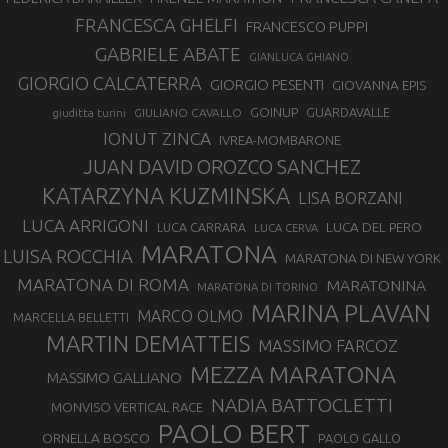
FRANCESCA GHELFI
FRANCESCO PUPPI
GABRIELE ABATE
GIANLUCA GHIANO
GIORGIO CALCATERRA
GIORGIO PESENTI
GIOVANNA EPIS
GOINUP
GUARDAVALLE
GIULIANO CAVALLO
giuditta turini
IONUT ZINCA
IVREA-MOMBARONE
JUAN DAVID OROZCO SANCHEZ
KATARZYNA KUZMINSKA
LISA BORZANI
LUCA ARRIGONI
LUCA DEL PERO
LUCA CARRARA
LUCA CERVA
MARATONA
LUISA ROCCHIA
MARATONA DI NEW YORK
MARATONA DI ROMA
MARATONINA
MARATONA DI TORINO
MARINA PLAVAN
MARCO OLMO
MARCELLA BELLETTI
MARTIN DEMATTEIS
MASSIMO FARCOZ
MEZZA MARATONA
MASSIMO GALLIANO
NADIA BATTOCLETTI
MONVISO VERTICAL RACE
PAOLO BERT
ORNELLA BOSCO
PAOLO GALLO