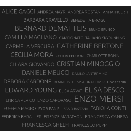
ALICE GAGGI
ANDREA ROSTAN
ANDREA MAYR
ANNA INCERTI
BARBARA CRAVELLO
BENEDETTA BROGGI
BERNARD DEMATTEIS
BRUNO BRUNOD
CAMILLA MAGLIANO
CAMPIONATO ITALIANO SKYRUNNING
CATHERINE BERTONE
CARMELA VERGURA
CECILIA MORA
CHARLOTTE BONIN
CECILIA PEDRONI
CRISTIAN MINOGGIO
CHIARA GIOVANDO
DANIELE MEUCCI
DANILO LANTERMINO
DEBORA CARDONE
DENISA DRAGOMIR
Dodecarun
DEMATTEIS
EDWARD YOUNG
ELISA DESCO
ELISA ARVAT
ENZO MERSI
ENZO CAPORASO
ENRICA PERICO
FABIOLA CONTI
EUFEMIA MAGRO
EYOB FANIEL
FABIO BAZZANA
FRANCESCA CANEPA
FEDERICA BARAILLER
FIRENZE MARATHON
FRANCESCA GHELFI
FRANCESCO PUPPI