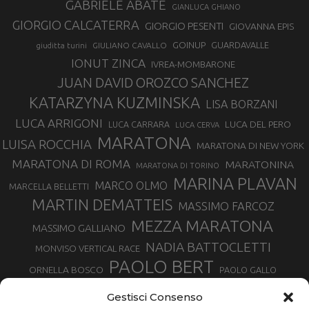
GABRIELE ABATE
GIANLUCA GHIANO
GIORGIO CALCATERRA
GIORGIO PESENTI
GIOVANNA EPIS
GOINUP
GUARDAVALLE
GIULIANO CAVALLO
giuditta turini
IONUT ZINCA
IVREA-MOMBARONE
JUAN DAVID OROZCO SANCHEZ
KATARZYNA KUZMINSKA
LISA BORZANI
LUCA ARRIGONI
LUCA DEL PERO
LUCA CARRARA
LUCA CERVA
MARATONA
LUISA ROCCHIA
MARATONA DI NEW YORK
MARATONA DI ROMA
MARATONINA
MARATONA DI TORINO
MARINA PLAVAN
MARCO OLMO
MARCELLA BELLETTI
MARTIN DEMATTEIS
MASSIMO FARCOZ
MEZZA MARATONA
MASSIMO GALLIANO
NADIA BATTOCLETTI
MONVISO VERTICAL RACE
PAOLO BERT
ORNELLA BOSCO
PAOLO GALLO
ROLANDO PIANA
PIETRO RIVA
PODISMO VENETO
Gestisci Consenso
RUGGERO PERTILE
SILVIA RAMPAZZO