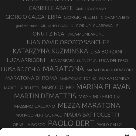
GABRIELE ABATE
GIANLUCA GHIANO
GIORGIO CALCATERRA
GIORGIO PESENTI
GIOVANNA EPIS
GOINUP
GUARDAVALLE
GIULIANO CAVALLO
giuditta turini
IONUT ZINCA
IVREA-MOMBARONE
JUAN DAVID OROZCO SANCHEZ
KATARZYNA KUZMINSKA
LISA BORZANI
LUCA ARRIGONI
LUCA DEL PERO
LUCA CARRARA
LUCA CERVA
MARATONA
LUISA ROCCHIA
MARATONA DI NEW YORK
MARATONA DI ROMA
MARATONINA
MARATONA DI TORINO
MARINA PLAVAN
MARCO OLMO
MARCELLA BELLETTI
MARTIN DEMATTEIS
MASSIMO FARCOZ
MEZZA MARATONA
MASSIMO GALLIANO
NADIA BATTOCLETTI
MONVISO VERTICAL RACE
PAOLO BERT
ORNELLA BOSCO
PAOLO GALLO
ROLANDO PIANA
PIETRO RIVA
PODISMO VENETO