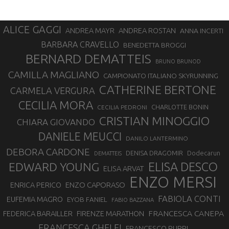
ALICE GAGGI
ANDREA ROSTAN
ANDREA MAYR
ANNA INCERTI
BARBARA CRAVELLO
BENEDETTA BROGGI
BERNARD DEMATTEIS
BRUNO BRUNOD
CAMILLA MAGLIANO
CAMPIONATO ITALIANO SKYRUNNING
CATHERINE BERTONE
CARMELA VERGURA
CECILIA MORA
CHARLOTTE BONIN
CECILIA PEDRONI
CRISTIAN MINOGGIO
CHIARA GIOVANDO
DANIELE MEUCCI
DANILO LANTERMINO
DEBORA CARDONE
DENISA DRAGOMIR
Dodecarun
DEMATTEIS
EDWARD YOUNG
ELISA DESCO
ELISA ARVAT
ENZO MERSI
ENZO CAPORASO
ENRICA PERICO
FABIOLA CONTI
EUFEMIA MAGRO
EYOB FANIEL
FABIO BAZZANA
FRANCESCA CANEPA
FEDERICA BARAILLER
FIRENZE MARATHON
FRANCESCA GHELFI
FRANCESCO PUPPI