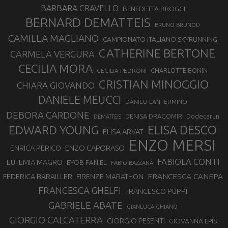
BARBARA CRAVELLO
BENEDETTA BROGGI
BERNARD DEMATTEIS
BRUNO BRUNOD
CAMILLA MAGLIANO
CAMPIONATO ITALIANO SKYRUNNING
CATHERINE BERTONE
CARMELA VERGURA
CECILIA MORA
CHARLOTTE BONIN
CECILIA PEDRONI
CRISTIAN MINOGGIO
CHIARA GIOVANDO
DANIELE MEUCCI
DANILO LANTERMINO
DEBORA CARDONE
DENISA DRAGOMIR
Dodecarun
DEMATTEIS
EDWARD YOUNG
ELISA DESCO
ELISA ARVAT
ENZO MERSI
ENZO CAPORASO
ENRICA PERICO
FABIOLA CONTI
EUFEMIA MAGRO
EYOB FANIEL
FABIO BAZZANA
FRANCESCA CANEPA
FEDERICA BARAILLER
FIRENZE MARATHON
FRANCESCA GHELFI
FRANCESCO PUPPI
GABRIELE ABATE
GIANLUCA GHIANO
GIORGIO CALCATERRA
GIORGIO PESENTI
GIOVANNA EPIS