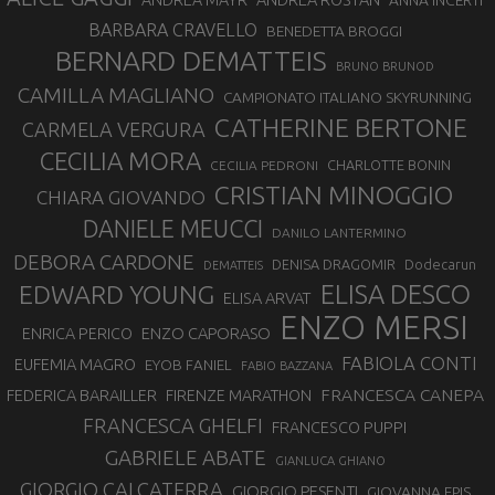
ANDREA MAYR
ANNA INCERTI
BARBARA CRAVELLO
BENEDETTA BROGGI
BERNARD DEMATTEIS
BRUNO BRUNOD
CAMILLA MAGLIANO
CAMPIONATO ITALIANO SKYRUNNING
CATHERINE BERTONE
CARMELA VERGURA
CECILIA MORA
CHARLOTTE BONIN
CECILIA PEDRONI
CRISTIAN MINOGGIO
CHIARA GIOVANDO
DANIELE MEUCCI
DANILO LANTERMINO
DEBORA CARDONE
DENISA DRAGOMIR
Dodecarun
DEMATTEIS
EDWARD YOUNG
ELISA DESCO
ELISA ARVAT
ENZO MERSI
ENZO CAPORASO
ENRICA PERICO
FABIOLA CONTI
EUFEMIA MAGRO
EYOB FANIEL
FABIO BAZZANA
FRANCESCA CANEPA
FEDERICA BARAILLER
FIRENZE MARATHON
FRANCESCA GHELFI
FRANCESCO PUPPI
GABRIELE ABATE
GIANLUCA GHIANO
GIORGIO CALCATERRA
GIORGIO PESENTI
GIOVANNA EPIS