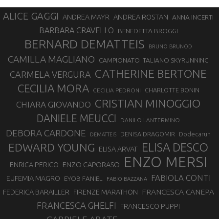
ALICE GAGGI
ANDREA ROSTAN
ANDREA MAYR
ANNA INCERTI
BARBARA CRAVELLO
BENEDETTA BROGGI
BERNARD DEMATTEIS
BRUNO BRUNOD
CAMILLA MAGLIANO
CAMPIONATO ITALIANO SKYRUNNING
CATHERINE BERTONE
CARMELA VERGURA
CECILIA MORA
CHARLOTTE BONIN
CECILIA PEDRONI
CRISTIAN MINOGGIO
CHIARA GIOVANDO
DANIELE MEUCCI
DANILO LANTERMINO
DEBORA CARDONE
DENISA DRAGOMIR
Dodecarun
DEMATTEIS
EDWARD YOUNG
ELISA DESCO
ELISA ARVAT
ENZO MERSI
ENZO CAPORASO
ENRICA PERICO
FABIOLA CONTI
EUFEMIA MAGRO
EYOB FANIEL
FABIO BAZZANA
FRANCESCA CANEPA
FEDERICA BARAILLER
FIRENZE MARATHON
FRANCESCA GHELFI
FRANCESCO PUPPI