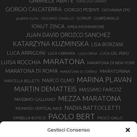
GABRIELE ABATE
GIANLUCA GHIANO
GIORGIO CALCATERRA
GIORGIO PESENTI
GIOVANNA EPIS
GOINUP
GUARDAVALLE
GIULIANO CAVALLO
giuditta turini
IONUT ZINCA
IVREA-MOMBARONE
JUAN DAVID OROZCO SANCHEZ
KATARZYNA KUZMINSKA
LISA BORZANI
LUCA ARRIGONI
LUCA DEL PERO
LUCA CARRARA
LUCA CERVA
MARATONA
LUISA ROCCHIA
MARATONA DI NEW YORK
MARATONA DI ROMA
MARATONINA
MARATONA DI TORINO
MARINA PLAVAN
MARCO OLMO
MARCELLA BELLETTI
MARTIN DEMATTEIS
MASSIMO FARCOZ
MEZZA MARATONA
MASSIMO GALLIANO
NADIA BATTOCLETTI
MONVISO VERTICAL RACE
PAOLO BERT
ORNELLA BOSCO
PAOLO GALLO
ROLANDO PIANA
PIETRO RIVA
PODISMO VENETO
Gestisci Consenso
RUGGERO PERTILE
SILVIA RAMPAZZO
SERGIO BONALDI