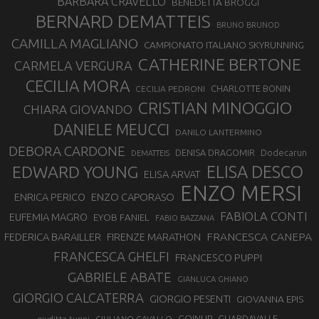
BARBARA CRAVELLO
BENEDETTA BROGGI
BERNARD DEMATTEIS
BRUNO BRUNOD
CAMILLA MAGLIANO
CAMPIONATO ITALIANO SKYRUNNING
CATHERINE BERTONE
CARMELA VERGURA
CECILIA MORA
CHARLOTTE BONIN
CECILIA PEDRONI
CRISTIAN MINOGGIO
CHIARA GIOVANDO
DANIELE MEUCCI
DANILO LANTERMINO
DEBORA CARDONE
DENISA DRAGOMIR
Dodecarun
DEMATTEIS
EDWARD YOUNG
ELISA DESCO
ELISA ARVAT
ENZO MERSI
ENZO CAPORASO
ENRICA PERICO
FABIOLA CONTI
EUFEMIA MAGRO
EYOB FANIEL
FABIO BAZZANA
FRANCESCA CANEPA
FEDERICA BARAILLER
FIRENZE MARATHON
FRANCESCA GHELFI
FRANCESCO PUPPI
GABRIELE ABATE
GIANLUCA GHIANO
GIORGIO CALCATERRA
GIORGIO PESENTI
GIOVANNA EPIS
GOINUP
GUARDAVALLE
GIULIANO CAVALLO