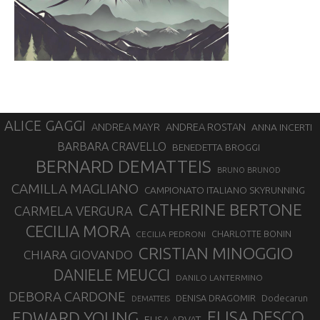
ALICE GAGGI
ANDREA ROSTAN
ANDREA MAYR
ANNA INCERTI
BARBARA CRAVELLO
BENEDETTA BROGGI
BERNARD DEMATTEIS
BRUNO BRUNOD
CAMILLA MAGLIANO
CAMPIONATO ITALIANO SKYRUNNING
CATHERINE BERTONE
CARMELA VERGURA
CECILIA MORA
CHARLOTTE BONIN
CECILIA PEDRONI
CRISTIAN MINOGGIO
CHIARA GIOVANDO
DANIELE MEUCCI
DANILO LANTERMINO
DEBORA CARDONE
DENISA DRAGOMIR
Dodecarun
DEMATTEIS
EDWARD YOUNG
ELISA DESCO
ELISA ARVAT