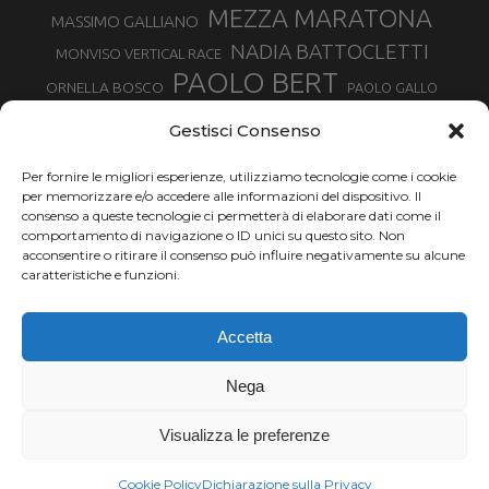
MEZZA MARATONA
MASSIMO GALLIANO
NADIA BATTOCLETTI
MONVISO VERTICAL RACE
PAOLO BERT
ORNELLA BOSCO
PAOLO GALLO
ROLANDO PIANA
PIETRO RIVA
PODISMO VENETO
Gestisci Consenso
RUGGERO PERTILE
SILVIA RAMPAZZO
SERGIO BONALDI
TOR DES GEANTS
Per fornire le migliori esperienze, utilizziamo tecnologie come i cookie
SONIA GLAREY
TAVAGNASCO
SILVIA SERAFINI
per memorizzare e/o accedere alle informazioni del dispositivo. Il
TRAIL MONTE CASTO
TOUR MONVISO TRAIL
TROFEO KIMA
consenso a queste tecnologie ci permetterà di elaborare dati come il
TURIN MARATHON
comportamento di navigazione o ID unici su questo sito. Non
VAL DI FASSA RUNNING
URBAN ZEMMER
acconsentire o ritirare il consenso può influire negativamente su alcune
VALENTINA BELOTTI
caratteristiche e funzioni.
VALERIA ROFFINO
VALERIA STRANEO
VALETUDO
Accetta
VENICE MARATHON
VALTELLINA WINE TRAIL
VENICEMARATHON
XAVIER CHEVRIER
WILLIAM BOFFELLI
Nega
YEMAN CRIPPA
Visualizza le preferenze
Chi siamo |
Termini d'uso |
Privacy |
Cookie
Copyright ©2024 Outdoor Passion di Costa Giancarlo, P.I. 11214180017 C.F.
Cookie Policy
Dichiarazione sulla Privacy