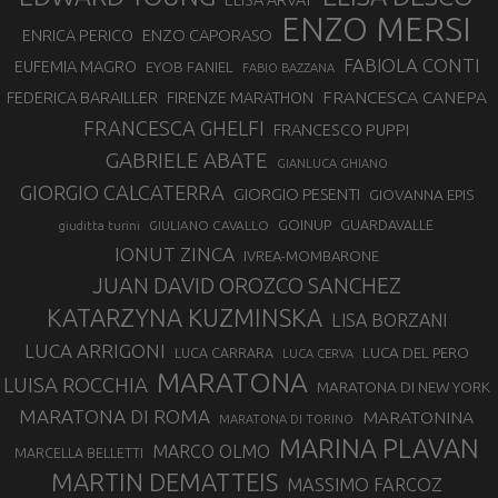
ENZO MERSI
ENZO CAPORASO
ENRICA PERICO
FABIOLA CONTI
EUFEMIA MAGRO
EYOB FANIEL
FABIO BAZZANA
FRANCESCA CANEPA
FEDERICA BARAILLER
FIRENZE MARATHON
FRANCESCA GHELFI
FRANCESCO PUPPI
GABRIELE ABATE
GIANLUCA GHIANO
GIORGIO CALCATERRA
GIORGIO PESENTI
GIOVANNA EPIS
GOINUP
GUARDAVALLE
GIULIANO CAVALLO
giuditta turini
IONUT ZINCA
IVREA-MOMBARONE
JUAN DAVID OROZCO SANCHEZ
KATARZYNA KUZMINSKA
LISA BORZANI
LUCA ARRIGONI
LUCA DEL PERO
LUCA CARRARA
LUCA CERVA
MARATONA
LUISA ROCCHIA
MARATONA DI NEW YORK
MARATONA DI ROMA
MARATONINA
MARATONA DI TORINO
MARINA PLAVAN
MARCO OLMO
MARCELLA BELLETTI
MARTIN DEMATTEIS
MASSIMO FARCOZ