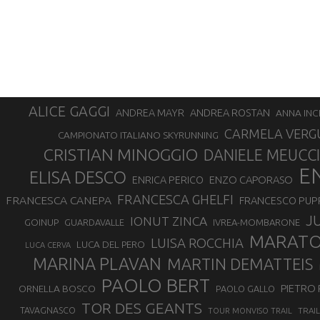
ALICE GAGGI
ANDREA ROSTAN
ANDREA MAYR
ANNA INC
CARMELA VERG
CAMPIONATO ITALIANO SKYRUNNING
CRISTIAN MINOGGIO
DANIELE MEUCCI
E
ELISA DESCO
ENZO CAPORASO
ENRICA PERICO
FRANCESCA GHELFI
FRANCESCA CANEPA
FRANCESCO PUP
J
IONUT ZINCA
GOINUP
GUARDAVALLE
IVREA-MOMBARONE
MARAT
LUISA ROCCHIA
LUCA DEL PERO
LUCA CERVA
MARINA PLAVAN
MARTIN DEMATTEIS
PAOLO BERT
PIETRO 
ORNELLA BOSCO
PAOLO GALLO
TOR DES GEANTS
TAVAGNASCO
TRAI
TOUR MONVISO TRAIL