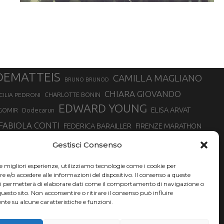
DEMATTEIS
CAMILLA MAGLIANO
BRUNO BRUNOD
CHIARA GIOVANDO
CHARLOTTE BONIN
CILIA PEDRONI
EDWARD YOUNG
ELISA ARVAT
GOMIR
Dodecarun
FABIOLA CONTI
FEDERICA BARAILLER
FIRENZE MARATHON
RA
GIORGIO PESENTI
GIOVANNA EPIS
GIULIANO CAVALLO
giuditta turini
Gestisci Consenso
MINSKA
LUCA ARRIGONI
LISA BORZANI
LUCA CARRARA
le migliori esperienze, utilizziamo tecnologie come i cookie per
MARATONINA
MARCO OLMO
MARCELLA BELLETTI
 DI TORINO
e/o accedere alle informazioni del dispositivo. Il consenso a queste
TONA
ci permetterà di elaborare dati come il comportamento di navigazione o
NADIA BATTOCLETTI
MONVISO VERTICAL RACE
questo sito. Non acconsentire o ritirare il consenso può influire
SILVIA RAMPAZZO
te su alcune caratteristiche e funzioni.
SONIA GLAREY
SERGIO BONALDI
SILVIA SERAFINI
VALENTINA BELOTTI
VAL DI FASSA RUNNING
VALERIA ROFFINO