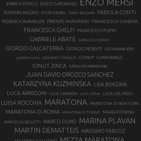
ENZO MERSI
ENZO CAPORASO
ENRICA PERICO
FABIOLA CONTI
EUFEMIA MAGRO
EYOB FANIEL
FABIO BAZZANA
FRANCESCA CANEPA
FEDERICA BARAILLER
FIRENZE MARATHON
FRANCESCA GHELFI
FRANCESCO PUPPI
GABRIELE ABATE
GIANLUCA GHIANO
GIORGIO CALCATERRA
GIORGIO PESENTI
GIOVANNA EPIS
GOINUP
GUARDAVALLE
GIULIANO CAVALLO
giuditta turini
IONUT ZINCA
IVREA-MOMBARONE
JUAN DAVID OROZCO SANCHEZ
KATARZYNA KUZMINSKA
LISA BORZANI
LUCA ARRIGONI
LUCA DEL PERO
LUCA CARRARA
LUCA CERVA
MARATONA
LUISA ROCCHIA
MARATONA DI NEW YORK
MARATONA DI ROMA
MARATONINA
MARATONA DI TORINO
MARINA PLAVAN
MARCO OLMO
MARCELLA BELLETTI
MARTIN DEMATTEIS
MASSIMO FARCOZ
MEZZA MARATONA
MASSIMO GALLIANO