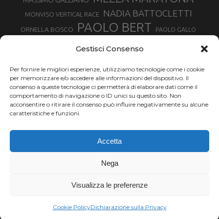
NADIA BATTOCLETTI
MONVISO VERTICAL RACE
PAOLO BERT
ORNELLA BOSCO
PAOLO GALLO
ROLANDO PIANA
PIETRO RIVA
PODISMO VENETO
Gestisci Consenso
RUGGERO PERTILE
SILVIA RAMPAZZO
SERGIO BONALDI
TOR DES GEANTS
Per fornire le migliori esperienze, utilizziamo tecnologie come i cookie
SONIA GLAREY
TAVAGNASCO
SILVIA SERAFINI
per memorizzare e/o accedere alle informazioni del dispositivo. Il
TRAIL MONTE CASTO
TOUR MONVISO TRAIL
TROFEO KIMA
consenso a queste tecnologie ci permetterà di elaborare dati come il
TURIN MARATHON
comportamento di navigazione o ID unici su questo sito. Non
VAL DI FASSA RUNNING
URBAN ZEMMER
acconsentire o ritirare il consenso può influire negativamente su alcune
VALENTINA BELOTTI
caratteristiche e funzioni.
VALERIA ROFFINO
VALERIA STRANEO
VALETUDO
Accetta
VENICE MARATHON
VALTELLINA WINE TRAIL
VENICEMARATHON
XAVIER CHEVRIER
WILLIAM BOFFELLI
Nega
YEMAN CRIPPA
Visualizza le preferenze
Chi siamo |
Termini d'uso |
Privacy |
Cookie
Copyright ©2024 Outdoor Passion di Costa Giancarlo, P.I. 11214180017 C.F.
Cookie Policy
Dichiarazione sulla Privacy
CSTGCR63A06L219H.