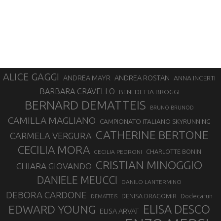
ALICE GAGGI
ANDREA ROSTAN
ANDREA MAYR
ANNA INCERTI
BARBARA CRAVELLO
BENEDETTA BROGGI
BERNARD DEMATTEIS
BRUNO BRUNOD
CAMILLA MAGLIANO
CAMPIONATO ITALIANO SKYRUNNING
CATHERINE BERTONE
CARMELA VERGURA
CECILIA MORA
CHARLOTTE BONIN
CECILIA PEDRONI
CRISTIAN MINOGGIO
CHIARA GIOVANDO
DANIELE MEUCCI
DANILO LANTERMINO
DEBORA CARDONE
DENISA DRAGOMIR
Dodecarun
DEMATTEIS
EDWARD YOUNG
ELISA DESCO
ELISA ARVAT