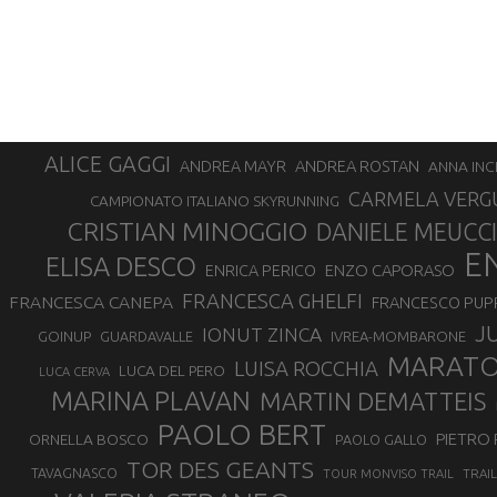
ALICE GAGGI
ANDREA ROSTAN
ANDREA MAYR
ANNA INC
CARMELA VERG
CAMPIONATO ITALIANO SKYRUNNING
CRISTIAN MINOGGIO
DANIELE MEUCCI
E
ELISA DESCO
ENZO CAPORASO
ENRICA PERICO
FRANCESCA GHELFI
FRANCESCA CANEPA
FRANCESCO PUP
J
IONUT ZINCA
GOINUP
GUARDAVALLE
IVREA-MOMBARONE
MARAT
LUISA ROCCHIA
LUCA DEL PERO
LUCA CERVA
MARINA PLAVAN
MARTIN DEMATTEIS
PAOLO BERT
PIETRO 
ORNELLA BOSCO
PAOLO GALLO
TOR DES GEANTS
TAVAGNASCO
TRAI
TOUR MONVISO TRAIL