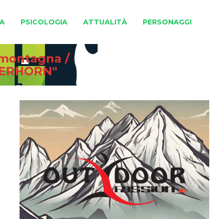
A
PSICOLOGIA
ATTUALITÀ
PERSONAGGI
e montagna
/
TERHORN"