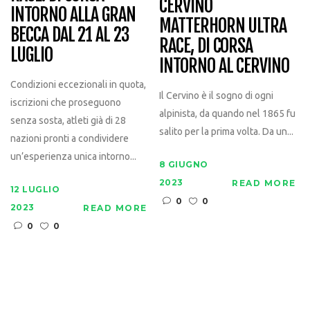
CERVINO
INTORNO ALLA GRAN
MATTERHORN ULTRA
BECCA DAL 21 AL 23
RACE, DI CORSA
LUGLIO
INTORNO AL CERVINO
Condizioni eccezionali in quota,
Il Cervino è il sogno di ogni
iscrizioni che proseguono
alpinista, da quando nel 1865 fu
senza sosta, atleti già di 28
salito per la prima volta. Da un...
nazioni pronti a condividere
un’esperienza unica intorno...
8 GIUGNO
2023
READ MORE
12 LUGLIO
0
0
2023
READ MORE
0
0