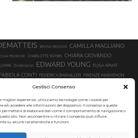
DEMATTEIS
CAMILLA MAGLIANO
BRUNO BRUNOD
CHIARA GIOVANDO
CHARLOTTE BONIN
CILIA PEDRONI
EDWARD YOUNG
ELISA ARVAT
GOMIR
Dodecarun
FABIOLA CONTI
FEDERICA BARAILLER
FIRENZE MARATHON
RA
GIORGIO PESENTI
GIOVANNA EPIS
GIULIANO CAVALLO
giuditta turini
Gestisci Consenso
MINSKA
LUCA ARRIGONI
LISA BORZANI
LUCA CARRARA
le migliori esperienze, utilizziamo tecnologie come i cookie per
MARATONINA
MARCO OLMO
MARCELLA BELLETTI
 DI TORINO
e/o accedere alle informazioni del dispositivo. Il consenso a queste
TONA
ci permetterà di elaborare dati come il comportamento di navigazione o
NADIA BATTOCLETTI
MONVISO VERTICAL RACE
questo sito. Non acconsentire o ritirare il consenso può influire
SILVIA RAMPAZZO
te su alcune caratteristiche e funzioni.
SONIA GLAREY
SERGIO BONALDI
SILVIA SERAFINI
VALENTINA BELOTTI
VAL DI FASSA RUNNING
VALERIA ROFFINO