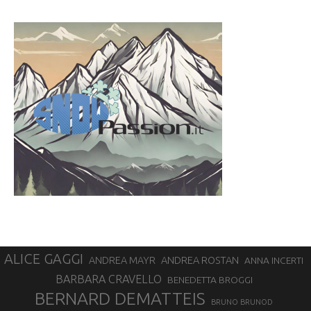
ALICE GAGGI
ANDREA ROSTAN
ANDREA MAYR
ANNA INCERTI
BARBARA CRAVELLO
BENEDETTA BROGGI
BERNARD DEMATTEIS
BRUNO BRUNOD