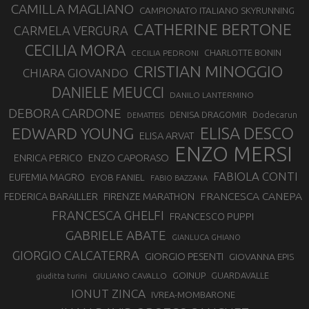
CAMILLA MAGLIANO
CAMPIONATO ITALIANO SKYRUNNING
CATHERINE BERTONE
CARMELA VERGURA
CECILIA MORA
CHARLOTTE BONIN
CECILIA PEDRONI
CRISTIAN MINOGGIO
CHIARA GIOVANDO
DANIELE MEUCCI
DANILO LANTERMINO
DEBORA CARDONE
DENISA DRAGOMIR
Dodecarun
DEMATTEIS
EDWARD YOUNG
ELISA DESCO
ELISA ARVAT
ENZO MERSI
ENZO CAPORASO
ENRICA PERICO
FABIOLA CONTI
EUFEMIA MAGRO
EYOB FANIEL
FABIO BAZZANA
FRANCESCA CANEPA
FEDERICA BARAILLER
FIRENZE MARATHON
FRANCESCA GHELFI
FRANCESCO PUPPI
GABRIELE ABATE
GIANLUCA GHIANO
GIORGIO CALCATERRA
GIORGIO PESENTI
GIOVANNA EPIS
GOINUP
GUARDAVALLE
GIULIANO CAVALLO
giuditta turini
IONUT ZINCA
IVREA-MOMBARONE