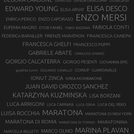
DENISA DRAGOMIR
Dodecarun
DEMATTEIS
EDWARD YOUNG
ELISA DESCO
ELISA ARVAT
ENZO MERSI
ENZO CAPORASO
ENRICA PERICO
FABIOLA CONTI
EUFEMIA MAGRO
EYOB FANIEL
FABIO BAZZANA
FRANCESCA CANEPA
FEDERICA BARAILLER
FIRENZE MARATHON
FRANCESCA GHELFI
FRANCESCO PUPPI
GABRIELE ABATE
GIANLUCA GHIANO
GIORGIO CALCATERRA
GIORGIO PESENTI
GIOVANNA EPIS
GOINUP
GUARDAVALLE
GIULIANO CAVALLO
giuditta turini
IONUT ZINCA
IVREA-MOMBARONE
JUAN DAVID OROZCO SANCHEZ
KATARZYNA KUZMINSKA
LISA BORZANI
LUCA ARRIGONI
LUCA DEL PERO
LUCA CARRARA
LUCA CERVA
MARATONA
LUISA ROCCHIA
MARATONA DI NEW YORK
MARATONA DI ROMA
MARATONINA
MARATONA DI TORINO
MARINA PLAVAN
MARCO OLMO
MARCELLA BELLETTI