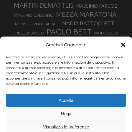
MARTIN DEMATTEIS
MASSIMO FARCOZ
MEZZA MARATONA
MASSIMO GALLIANO
NADIA BATTOCLETTI
MONVISO VERTICAL RACE
PAOLO BERT
ORNELLA BOSCO
PAOLO GALLO
ROLANDO PIANA
PIETRO RIVA
PODISMO VENETO
Gestisci Consenso
RUGGERO PERTILE
SILVIA RAMPAZZO
SERGIO BONALDI
TOR DES GEANTS
Per fornire le migliori esperienze, utilizziamo tecnologie come i cookie
SONIA GLAREY
TAVAGNASCO
SILVIA SERAFINI
per memorizzare e/o accedere alle informazioni del dispositivo. Il
TRAIL MONTE CASTO
TOUR MONVISO TRAIL
TROFEO KIMA
consenso a queste tecnologie ci permetterà di elaborare dati come il
TURIN MARATHON
comportamento di navigazione o ID unici su questo sito. Non
VAL DI FASSA RUNNING
URBAN ZEMMER
acconsentire o ritirare il consenso può influire negativamente su alcune
VALENTINA BELOTTI
caratteristiche e funzioni.
VALERIA ROFFINO
VALERIA STRANEO
VALETUDO
Accetta
VENICE MARATHON
VALTELLINA WINE TRAIL
VENICEMARATHON
XAVIER CHEVRIER
WILLIAM BOFFELLI
Nega
YEMAN CRIPPA
Visualizza le preferenze
Chi siamo |
Termini d'uso |
Privacy |
Cookie