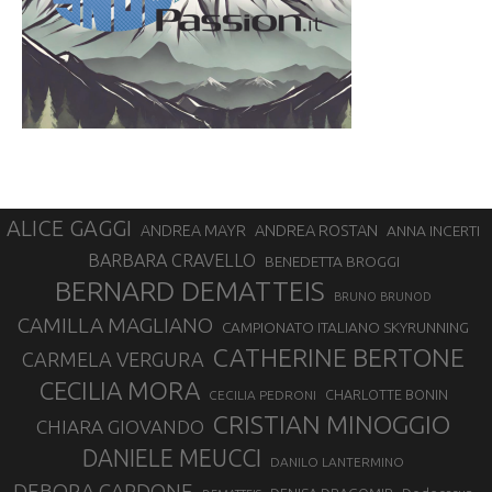
ALICE GAGGI
ANDREA ROSTAN
ANDREA MAYR
ANNA INCERTI
BARBARA CRAVELLO
BENEDETTA BROGGI
BERNARD DEMATTEIS
BRUNO BRUNOD
CAMILLA MAGLIANO
CAMPIONATO ITALIANO SKYRUNNING
CATHERINE BERTONE
CARMELA VERGURA
CECILIA MORA
CHARLOTTE BONIN
CECILIA PEDRONI
CRISTIAN MINOGGIO
CHIARA GIOVANDO
DANIELE MEUCCI
DANILO LANTERMINO
DEBORA CARDONE