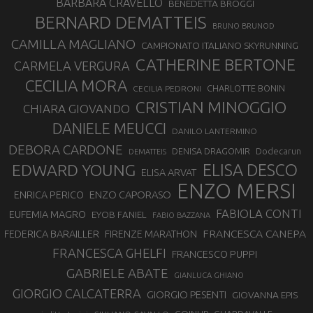
BARBARA CRAVELLO
BENEDETTA BROGGI
BERNARD DEMATTEIS
BRUNO BRUNOD
CAMILLA MAGLIANO
CAMPIONATO ITALIANO SKYRUNNING
CATHERINE BERTONE
CARMELA VERGURA
CECILIA MORA
CHARLOTTE BONIN
CECILIA PEDRONI
CRISTIAN MINOGGIO
CHIARA GIOVANDO
DANIELE MEUCCI
DANILO LANTERMINO
DEBORA CARDONE
DENISA DRAGOMIR
Dodecarun
DEMATTEIS
EDWARD YOUNG
ELISA DESCO
ELISA ARVAT
ENZO MERSI
ENZO CAPORASO
ENRICA PERICO
FABIOLA CONTI
EUFEMIA MAGRO
EYOB FANIEL
FABIO BAZZANA
FRANCESCA CANEPA
FEDERICA BARAILLER
FIRENZE MARATHON
FRANCESCA GHELFI
FRANCESCO PUPPI
GABRIELE ABATE
GIANLUCA GHIANO
GIORGIO CALCATERRA
GIORGIO PESENTI
GIOVANNA EPIS