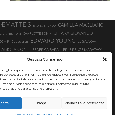
DEMATTEIS
CAMILLA MAGLIANO
BRUNO BRUNOD
CHIARA GIOVANDO
CHARLOTTE BONIN
CILIA PEDRONI
EDWARD YOUNG
ELISA ARVAT
GOMIR
Dodecarun
FABIOLA CONTI
FEDERICA BARAILLER
FIRENZE MARATHON
RA
GIORGIO PESENTI
GIOVANNA EPIS
GIULIANO CAVALLO
giuditta turini
Gestisci Consenso
MINSKA
LUCA ARRIGONI
LISA BORZANI
LUCA CARRARA
le migliori esperienze, utilizziamo tecnologie come i cookie per
MARATONINA
MARCO OLMO
MARCELLA BELLETTI
 DI TORINO
e/o accedere alle informazioni del dispositivo. Il consenso a queste
TONA
ci permetterà di elaborare dati come il comportamento di navigazione o
NADIA BATTOCLETTI
MONVISO VERTICAL RACE
questo sito. Non acconsentire o ritirare il consenso può influire
SILVIA RAMPAZZO
te su alcune caratteristiche e funzioni.
SONIA GLAREY
SERGIO BONALDI
SILVIA SERAFINI
VALENTINA BELOTTI
VAL DI FASSA RUNNING
VALERIA ROFFINO
XAVIER CHEVRIER
YEMAN CRIPPA
cetta
Nega
Visualizza le preferenze
Cookie Policy
Dichiarazione sulla Privacy