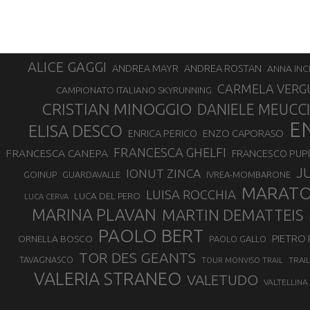
ALICE GAGGI
ANDREA ROSTAN
ANDREA MAYR
ANNA INC
CARMELA VERG
CAMPIONATO ITALIANO SKYRUNNING
CRISTIAN MINOGGIO
DANIELE MEUCCI
E
ELISA DESCO
ENZO CAPORASO
ENRICA PERICO
FRANCESCA GHELFI
FRANCESCA CANEPA
FRANCESCO PUP
J
IONUT ZINCA
GOINUP
GUARDAVALLE
IVREA-MOMBARONE
MARAT
LUISA ROCCHIA
LUCA DEL PERO
LUCA CERVA
MARINA PLAVAN
MARTIN DEMATTEIS
PAOLO BERT
PIETRO 
ORNELLA BOSCO
PAOLO GALLO
TOR DES GEANTS
TAVAGNASCO
TRAI
TOUR MONVISO TRAIL
VALERIA STRANEO
VALETUDO
VALTELLINA