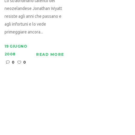
Lo straordinario talento del
neozelandese Jonathan Wyatt
resiste agli anni che passano e
agli infortuni e lo vede
primeggiare ancora...
19 GIUGNO
2008
READ MORE
0
0