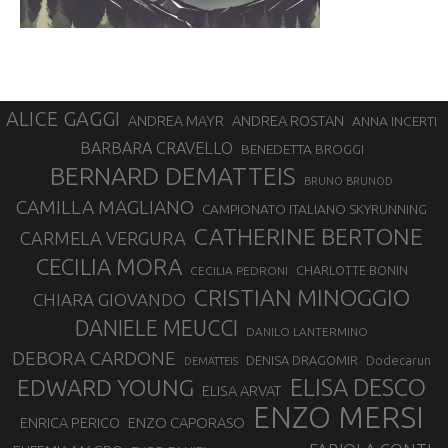
ALICE GAGGI
ANDREA ROSTAN
ANDREA MAYR
ANNA INCERTI
BARBARA CRAVELLO
BENEDETTA BROGGI
BERNARD DEMATTEIS
BRUNO BRUNOD
CAMILLA MAGLIANO
CAMPIONATO ITALIANO SKYRUNNING
CATHERINE BERTONE
CARMELA VERGURA
CECILIA MORA
CHARLOTTE BONIN
CECILIA PEDRONI
CRISTIAN MINOGGIO
CHIARA GIOVANDO
DANIELE MEUCCI
DANILO LANTERMINO
DEBORA CARDONE
DENISA DRAGOMIR
Dodecarun
DEMATTEIS
EDWARD YOUNG
ELISA DESCO
ELISA ARVAT
ENZO MERSI
ENZO CAPORASO
ENRICA PERICO