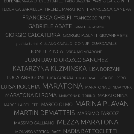
FABIOLA CONTI
EUFEMIA MAGRO
EYOB FANIEL
FABIO BAZZANA
FRANCESCA CANEPA
FEDERICA BARAILLER
FIRENZE MARATHON
FRANCESCA GHELFI
FRANCESCO PUPPI
GABRIELE ABATE
GIANLUCA GHIANO
GIORGIO CALCATERRA
GIORGIO PESENTI
GIOVANNA EPIS
GOINUP
GUARDAVALLE
GIULIANO CAVALLO
giuditta turini
IONUT ZINCA
IVREA-MOMBARONE
JUAN DAVID OROZCO SANCHEZ
KATARZYNA KUZMINSKA
LISA BORZANI
LUCA ARRIGONI
LUCA DEL PERO
LUCA CARRARA
LUCA CERVA
MARATONA
LUISA ROCCHIA
MARATONA DI NEW YORK
MARATONA DI ROMA
MARATONINA
MARATONA DI TORINO
MARINA PLAVAN
MARCO OLMO
MARCELLA BELLETTI
MARTIN DEMATTEIS
MASSIMO FARCOZ
MEZZA MARATONA
MASSIMO GALLIANO
NADIA BATTOCLETTI
MONVISO VERTICAL RACE