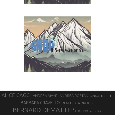
ALICE GAGGI
ANDREA ROSTAN
ANDREA MAYR
ANNA INCERTI
BARBARA CRAVELLO
BENEDETTA BROGGI
BERNARD DEMATTEIS
BRUNO BRUNOD