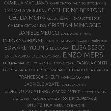
CAMILLA MAGLIANO
CAMPIONATO ITALIANO SKYRUNNING
CATHERINE BERTONE
CARMELA VERGURA
CECILIA MORA
CHARLOTTE BONIN
CECILIA PEDRONI
CRISTIAN MINOGGIO
CHIARA GIOVANDO
DANIELE MEUCCI
DANILO LANTERMINO
DEBORA CARDONE
DENISA DRAGOMIR
Dodecarun
DEMATTEIS
EDWARD YOUNG
ELISA DESCO
ELISA ARVAT
ENZO MERSI
ENZO CAPORASO
ENRICA PERICO
FABIOLA CONTI
EUFEMIA MAGRO
EYOB FANIEL
FABIO BAZZANA
FRANCESCA CANEPA
FEDERICA BARAILLER
FIRENZE MARATHON
FRANCESCA GHELFI
FRANCESCO PUPPI
GABRIELE ABATE
GIANLUCA GHIANO
GIORGIO CALCATERRA
GIORGIO PESENTI
GIOVANNA EPIS
GOINUP
GUARDAVALLE
GIULIANO CAVALLO
giuditta turini
IONUT ZINCA
IVREA-MOMBARONE