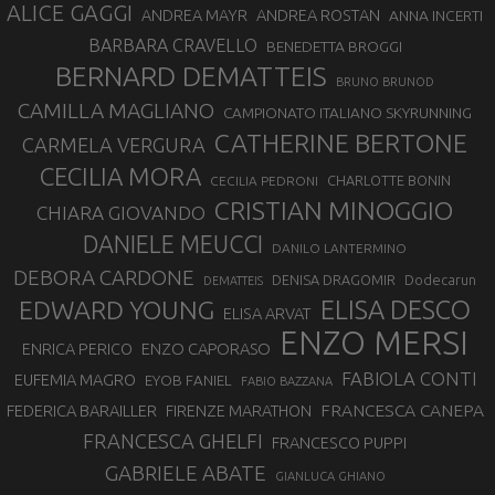
ALICE GAGGI
ANDREA ROSTAN
ANDREA MAYR
ANNA INCERTI
BARBARA CRAVELLO
BENEDETTA BROGGI
BERNARD DEMATTEIS
BRUNO BRUNOD
CAMILLA MAGLIANO
CAMPIONATO ITALIANO SKYRUNNING
CATHERINE BERTONE
CARMELA VERGURA
CECILIA MORA
CHARLOTTE BONIN
CECILIA PEDRONI
CRISTIAN MINOGGIO
CHIARA GIOVANDO
DANIELE MEUCCI
DANILO LANTERMINO
DEBORA CARDONE
DENISA DRAGOMIR
Dodecarun
DEMATTEIS
EDWARD YOUNG
ELISA DESCO
ELISA ARVAT
ENZO MERSI
ENZO CAPORASO
ENRICA PERICO
FABIOLA CONTI
EUFEMIA MAGRO
EYOB FANIEL
FABIO BAZZANA
FRANCESCA CANEPA
FEDERICA BARAILLER
FIRENZE MARATHON
FRANCESCA GHELFI
FRANCESCO PUPPI
GABRIELE ABATE
GIANLUCA GHIANO