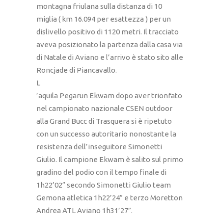
montagna friulana sulla distanza di 10
miglia ( km 16.094 per esattezza ) per un
dislivello positivo di 1120 metri. Il tracciato
aveva posizionato la partenza dalla casa via
di Natale di Aviano e l’arrivo è stato sito alle
Roncjade di Piancavallo.
L
’aquila Pegarun Ekwam dopo aver trionfato
nel campionato nazionale CSEN outdoor
alla Grand Bucc di Trasquera si è ripetuto
con un successo autoritario nonostante la
resistenza dell’inseguitore Simonetti
Giulio. Il campione Ekwam è salito sul primo
gradino del podio con il tempo finale di
1h22’02” secondo Simonetti Giulio team
Gemona atletica 1h22’24” e terzo Moretton
Andrea ATL Aviano 1h31’27”.