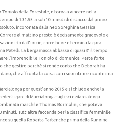
.
Toniolo della Forestale, e torna a vincere nella
mpo di 1:31:55, a soli 10 minuti di distacco dal primo
assoluto, incoronata dalla neo Soreghina Gessica
 Correre al mattino presto è decisamente gradevole e
azioni fin dall’inizio, corre bene e termina la gara
ana Patelli. La bergamasca abbassa di quasi 3’ il tempo
are l’imprendibile Toniolo di domenica. Parte forte
tro che gestire perché si rende conto che Deborah ha
ordano, che affronta la corsa con i suoi ritmi e riconferma
rcialonga per quest’anno 2015 e si chiude anche la
edenti gare di Marcialonga sugli sci e Marcialonga
a combinata maschile Thomas Bormolini, che poteva
 minuti. Tutt’altra faccenda per la classifica femminile.
vince su quella Roberta Tarter che prima della Running