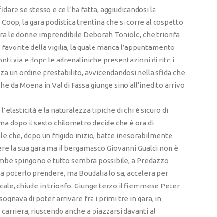
idare se stesso e ce l’ha fatta, aggiudicandosi la
oop, la gara podistica trentina che si corre al cospetto
 Tra le donne imprendibile Deborah Toniolo, che trionfa
 favorite della vigilia, la quale manca l’appuntamento
onti via e dopo le adrenaliniche presentazioni di rito i
a un ordine prestabilito, avvicendandosi nella sfida che
che da Moena in Val di Fassa giunge sino all’inedito arrivo
’elasticità e la naturalezza tipiche di chi è sicuro di
 ma dopo il sesto chilometro decide che è ora di
sole che, dopo un frigido inizio, batte inesorabilmente
sere la sua gara ma il bergamasco Giovanni Gualdi non è
gambe spingono e tutto sembra possibile, a Predazzo
a poterlo prendere, ma Boudalia lo sa, accelera per
ocale, chiude in trionfo. Giunge terzo il fiemmese Peter
sognava di poter arrivare fra i primi tre in gara, in
 carriera, riuscendo anche a piazzarsi davanti al