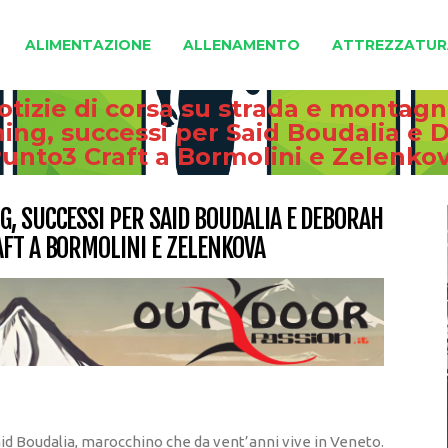
ALIMENTAZIONE
ALLENAMENTO
ATTREZZATUR
otizie di corsa su strada e montag
ning, successi per Said Boudalia e 
unto3 Craft a Bormolini e Zelenko
, SUCCESSI PER SAID BOUDALIA E DEBORAH
FT A BORMOLINI E ZELENKOVA
Said Boudalia, marocchino che da vent’anni vive in Veneto.