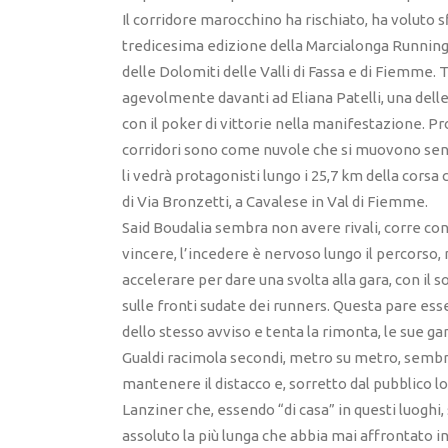
Il corridore marocchino ha rischiato, ha voluto sf
tredicesima edizione della Marcialonga Running C
delle Dolomiti delle Valli di Fassa e di Fiemme.
agevolmente davanti ad Eliana Patelli, una delle
con il poker di vittorie nella manifestazione. Pr
corridori sono come nuvole che si muovono senz
li vedrà protagonisti lungo i 25,7 km della corsa 
di Via Bronzetti, a Cavalese in Val di Fiemme.
Said Boudalia sembra non avere rivali, corre con l
vincere, l’incedere è nervoso lungo il percorso,
accelerare per dare una svolta alla gara, con il 
sulle fronti sudate dei runners. Questa pare es
dello stesso avviso e tenta la rimonta, le sue 
Gualdi racimola secondi, metro su metro, sembr
mantenere il distacco e, sorretto dal pubblico l
Lanziner che, essendo “di casa” in questi luoghi, 
assoluto la più lunga che abbia mai affrontato in