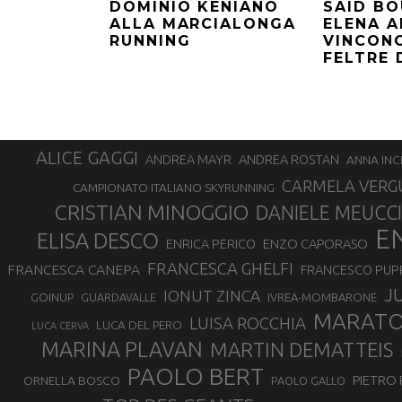
DOMINIO KENIANO
SAID BO
ALLA MARCIALONGA
ELENA A
RUNNING
VINCONO
FELTRE 
ALICE GAGGI
ANDREA ROSTAN
ANDREA MAYR
ANNA INC
CARMELA VERG
CAMPIONATO ITALIANO SKYRUNNING
CRISTIAN MINOGGIO
DANIELE MEUCCI
E
ELISA DESCO
ENZO CAPORASO
ENRICA PERICO
FRANCESCA GHELFI
FRANCESCA CANEPA
FRANCESCO PUP
J
IONUT ZINCA
GOINUP
GUARDAVALLE
IVREA-MOMBARONE
MARAT
LUISA ROCCHIA
LUCA DEL PERO
LUCA CERVA
MARINA PLAVAN
MARTIN DEMATTEIS
PAOLO BERT
PIETRO 
ORNELLA BOSCO
PAOLO GALLO