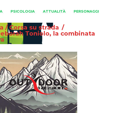
A
PSICOLOGIA
ATTUALITÀ
PERSONAGGI
na
/
Corsa su strada
/
Deborah Toniolo, la combinata
va