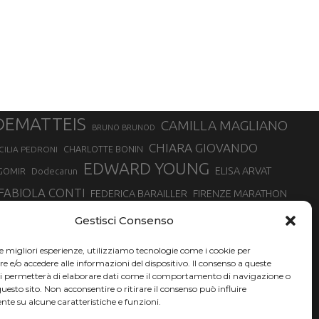
DEMATTEIS
CAMILLA MAGLIANO
BRUNO BRUNOD
CHIARA GIOVANDO
CHARLOTTE BONIN
CILIA PEDRONI
EDWARD YOUNG
ELISA ARVAT
GOMIR
Dodecarun
FABIOLA CONTI
FEDERICA BARAILLER
FIRENZE MARATHON
RA
GIORGIO PESENTI
GIOVANNA EPIS
GIULIANO CAVALLO
giuditta turini
Gestisci Consenso
MINSKA
LUCA ARRIGONI
LISA BORZANI
LUCA CARRARA
le migliori esperienze, utilizziamo tecnologie come i cookie per
MARATONINA
MARCO OLMO
MARCELLA BELLETTI
 DI TORINO
e/o accedere alle informazioni del dispositivo. Il consenso a queste
TONA
ci permetterà di elaborare dati come il comportamento di navigazione o
NADIA BATTOCLETTI
MONVISO VERTICAL RACE
questo sito. Non acconsentire o ritirare il consenso può influire
SILVIA RAMPAZZO
te su alcune caratteristiche e funzioni.
SONIA GLAREY
SERGIO BONALDI
SILVIA SERAFINI