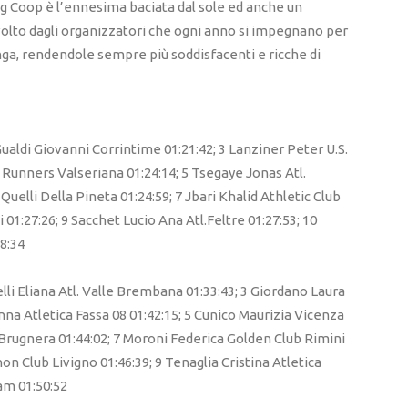
g Coop è l’ennesima baciata dal sole ed anche un
olto dagli organizzatori che ogni anno si impegnano per
ga, rendendole sempre più soddisfacenti e ricche di
Gualdi Giovanni Corrintime 01:21:42; 3 Lanziner Peter U.S.
 Runners Valseriana 01:24:14; 5 Tsegaye Jonas Atl.
Quelli Della Pineta 01:24:59; 7 Jbari Khalid Athletic Club
 01:27:26; 9 Sacchet Lucio Ana Atl.Feltre 01:27:53; 10
28:34
lli Eliana Atl. Valle Brembana 01:33:43; 3 Giordano Laura
nna Atletica Fassa 08 01:42:15; 5 Cunico Maurizia Vicenza
Brugnera 01:44:02; 7 Moroni Federica Golden Club Rimini
on Club Livigno 01:46:39; 9 Tenaglia Cristina Atletica
am 01:50:52