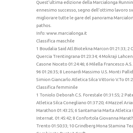
Quest’ultima edizione della Marcialonga Runnin
ennesimo successo, segno dell’ottimo lavoro sv
migliorare tutte le gare del panorama Marcialon
pathos.
Info: www.marcialonga.it
Classifica maschile
1 Boudalia Said Atl.Biotekna Marcon 01:21:33; 2 
Quercia Trentingrana 01:23:34; 4 Mokraji Lahcen
Casone Noceto 01:24:46; 6 Milella Francesco A.S. 
96 01:26:35; 8 Leonardi Massimo U.S. Monti Pallidi
Simion Giancarlo Atletica Silca Vittorio V.To 01:
Classifica femminile
1 Toniolo Deborah C.S. Forestale 01:31:55; 2 Pate
Atletica Silca Conegliano 01:37:20; 4 Mazzel Aria
Marathon 01:43:25; 6 Santamaria Marta Atletica 
Internat. 01:45:42; 8 Confortola Giovanna Marath
Trento 01:50:33; 10 Grindberg Mona Stamina Te