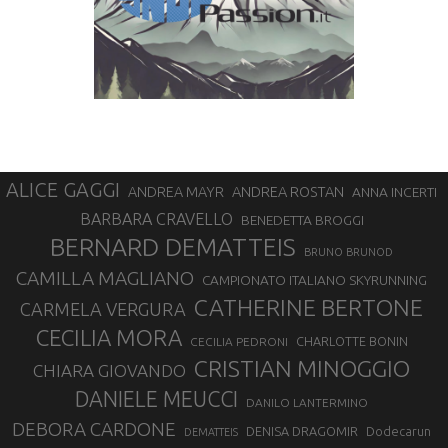
ALICE GAGGI
ANDREA ROSTAN
ANDREA MAYR
ANNA INCERTI
BARBARA CRAVELLO
BENEDETTA BROGGI
BERNARD DEMATTEIS
BRUNO BRUNOD
CAMILLA MAGLIANO
CAMPIONATO ITALIANO SKYRUNNING
CATHERINE BERTONE
CARMELA VERGURA
CECILIA MORA
CHARLOTTE BONIN
CECILIA PEDRONI
CRISTIAN MINOGGIO
CHIARA GIOVANDO
DANIELE MEUCCI
DANILO LANTERMINO
DEBORA CARDONE
DENISA DRAGOMIR
Dodecarun
DEMATTEIS