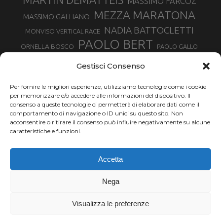
MASSIMO FARCOZ
MEZZA MARATONA
MASSIMO GALLIANO
NADIA BATTOCLETTI
MONVISO VERTICAL RACE
PAOLO BERT
ORNELLA BOSCO
PAOLO GALLO
ROLANDO PIANA
PIETRO RIVA
PODISMO VENETO
Gestisci Consenso
RUGGERO PERTILE
SILVIA RAMPAZZO
SERGIO BONALDI
TOR DES GEANTS
Per fornire le migliori esperienze, utilizziamo tecnologie come i cookie
SONIA GLAREY
TAVAGNASCO
SILVIA SERAFINI
per memorizzare e/o accedere alle informazioni del dispositivo. Il
TRAIL MONTE CASTO
TOUR MONVISO TRAIL
TROFEO KIMA
consenso a queste tecnologie ci permetterà di elaborare dati come il
TURIN MARATHON
comportamento di navigazione o ID unici su questo sito. Non
VAL DI FASSA RUNNING
URBAN ZEMMER
acconsentire o ritirare il consenso può influire negativamente su alcune
VALENTINA BELOTTI
caratteristiche e funzioni.
VALERIA ROFFINO
VALERIA STRANEO
VALETUDO
Accetta
VENICE MARATHON
VALTELLINA WINE TRAIL
VENICEMARATHON
XAVIER CHEVRIER
WILLIAM BOFFELLI
Nega
YEMAN CRIPPA
Visualizza le preferenze
Chi siamo |
Termini d'uso |
Privacy |
Cookie
Copyright ©2024 Outdoor Passion di Costa Giancarlo, P.I. 11214180017 C.F.