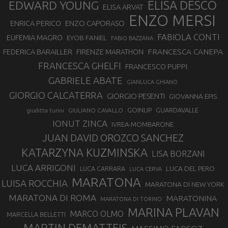
EDWARD YOUNG
ELISA DESCO
ELISA ARVAT
ENZO MERSI
ENZO CAPORASO
ENRICA PERICO
FABIOLA CONTI
EUFEMIA MAGRO
EYOB FANIEL
FABIO BAZZANA
FRANCESCA CANEPA
FEDERICA BARAILLER
FIRENZE MARATHON
FRANCESCA GHELFI
FRANCESCO PUPPI
GABRIELE ABATE
GIANLUCA GHIANO
GIORGIO CALCATERRA
GIORGIO PESENTI
GIOVANNA EPIS
GOINUP
GUARDAVALLE
GIULIANO CAVALLO
giuditta turini
IONUT ZINCA
IVREA-MOMBARONE
JUAN DAVID OROZCO SANCHEZ
KATARZYNA KUZMINSKA
LISA BORZANI
LUCA ARRIGONI
LUCA DEL PERO
LUCA CARRARA
LUCA CERVA
MARATONA
LUISA ROCCHIA
MARATONA DI NEW YORK
MARATONA DI ROMA
MARATONINA
MARATONA DI TORINO
MARINA PLAVAN
MARCO OLMO
MARCELLA BELLETTI
MARTIN DEMATTEIS