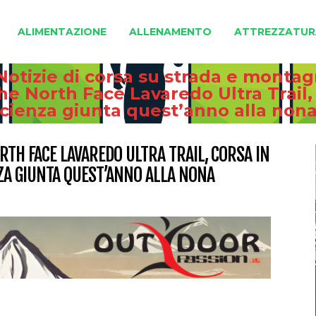
ALIMENTAZIONE
ALLENAMENTO
ATTREZZATUR
Notizie di corsa su strada e monta
The North Face Lavaredo Ultra Trail
icienza giunta quest’anno alla nona
RTH FACE LAVAREDO ULTRA TRAIL, CORSA IN
A GIUNTA QUEST’ANNO ALLA NONA