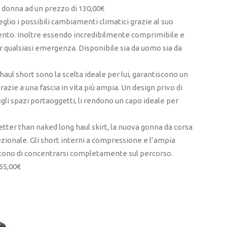
a donna ad un prezzo di 130,00€
lio i possibili cambiamenti climatici grazie al suo
to. Inoltre essendo incredibilmente comprimibile e
 qualsiasi emergenza. Disponibile sia da uomo sia da
aul short sono la scelta ideale per lui, garantiscono un
azie a una fascia in vita più ampia. Un design privo di
egli spazi portaoggetti, li rendono un capo ideale per
tter than naked long haul skirt, la nuova gonna da corsa
ionale. Gli short interni a compressione e l’ampia
ttono di concentrarsi completamente sul percorso.
65,00€