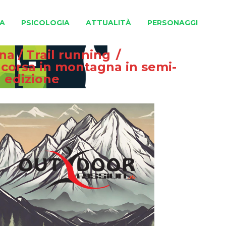
A
PSICOLOGIA
ATTUALITÀ
PERSONAGGI
gna
/
Trail running
/
, corsa in montagna in semi-
 edizione