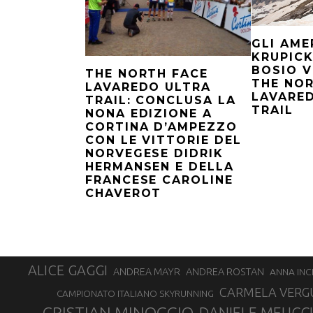
GLI AME
KRUPICK
BOSIO V
THE NORTH FACE
THE NO
LAVAREDO ULTRA
LAVARE
TRAIL: CONCLUSA LA
TRAIL
NONA EDIZIONE A
CORTINA D’AMPEZZO
CON LE VITTORIE DEL
NORVEGESE DIDRIK
HERMANSEN E DELLA
FRANCESE CAROLINE
CHAVEROT
ALICE GAGGI
ANDREA ROSTAN
ANDREA MAYR
ANNA INC
CARMELA VERG
CAMPIONATO ITALIANO SKYRUNNING
CRISTIAN MINOGGIO