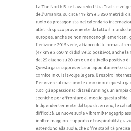
La The North Face Lavaredo Ultra Trail si svolg
dell’Umanità, su circa 119 km e 5.850 metri di dis
ruolo da protagonista nel calendario internazion
atleti di spicco proveniente da tutto il mondo; 
europee, anche se non mancano gli americani, gli 
L’edizione 2015 vede, a fianco delle ormai affer
(47 km e 2.650 m di dislivello positivo), anche la
del 25 giugno su 20 km e un dislivello positivo di
Questa gara rappresenta un appuntamento strate
cornice in cui si svolge la gara, il respiro intern
Per vivere al massimo le emozioni di questa ga
tutti gli appassionati di trail running), un’ampi
tecniche per affrontare al meglio questa sfida.
Indipendentemente dal tipo di terreno, le calza
difficoltà. La nuova suola Vibram® Megagrip as
inoltre maggiore supporto e traspirabilità grazie
estendono alla suola, che offre stabilità precisa