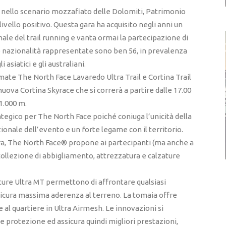
e nello scenario mozzafiato delle Dolomiti, Patrimonio
livello positivo. Questa gara ha acquisito negli anni un
ale del trail running e vanta ormai la partecipazione di
le nazionalità rappresentate sono ben 56, in prevalenza
asiatici e gli australiani.
mate The North Face Lavaredo Ultra Trail e Cortina Trail
 nuova Cortina Skyrace che si correrà a partire dalle 17.00
 1.000 m.
gico per The North Face poiché coniuga l’unicità della
azionale dell’evento e un forte legame con il territorio.
ra, The North Face® propone ai partecipanti (ma anche a
a collezione di abbigliamento, attrezzatura e calzature
ture Ultra MT permettono di affrontare qualsiasi
sicura massima aderenza al terreno. La tomaia offre
 al quartiere in Ultra Airmesh. Le innovazioni si
 e protezione ed assicura quindi migliori prestazioni,