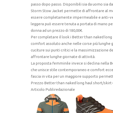
passo dopo passo. Disponibili sia da uomo sia d
Storm Stow Jacket permette di affrontare al meg
essere completamente impermeabile e anti-ven
leggera può essere tenuta a portata di mano per
donna ad un prezzo di 180,00€.
Per completare il look i Better than naked long h
comfort assoluto anche nelle corse più lunghe gr
cuciture sui punti critici e la massimizzazione d
affrontare lunghe giornate di attività.
La proposta femminile invece si declina nella Be
che unisce stile contemporaneo e comfort eccez
fascia in vita per un maggiore supporto perme
Prezzo Better than naked long haul short/skirt 
Articolo Publiredazionale