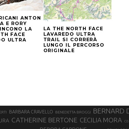
RICANI ANTON
A E RORY
LA THE NORTH FACE
INCONO LA
LAVAREDO ULTRA
RTH FACE
TRAIL SI CORRERÀ
DO ULTRA
LUNGO IL PERCORSO
ORIGINALE
BERNARD 
BARBARA CRAVELLO
ERTI
BENEDETTA BROGGI
CATHERINE BERTONE
CECILIA MORA
URA
CE