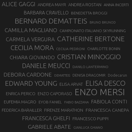
ALICE GAGGI
ANDREA ROSTAN
ANDREA MAYR
ANNA INCERTI
BARBARA CRAVELLO
BENEDETTA BROGGI
BERNARD DEMATTEIS
BRUNO BRUNOD
CAMILLA MAGLIANO
CAMPIONATO ITALIANO SKYRUNNING
CATHERINE BERTONE
CARMELA VERGURA
CECILIA MORA
CHARLOTTE BONIN
CECILIA PEDRONI
CRISTIAN MINOGGIO
CHIARA GIOVANDO
DANIELE MEUCCI
DANILO LANTERMINO
DEBORA CARDONE
DENISA DRAGOMIR
Dodecarun
DEMATTEIS
EDWARD YOUNG
ELISA DESCO
ELISA ARVAT
ENZO MERSI
ENZO CAPORASO
ENRICA PERICO
FABIOLA CONTI
EUFEMIA MAGRO
EYOB FANIEL
FABIO BAZZANA
FRANCESCA CANEPA
FEDERICA BARAILLER
FIRENZE MARATHON
FRANCESCA GHELFI
FRANCESCO PUPPI
GABRIELE ABATE
GIANLUCA GHIANO