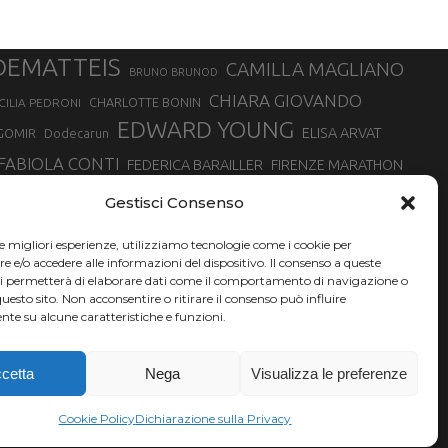
DEMATTEIS
CAMILLA MAGLIANO
BRUNO BRUNOD
CHIARA GIOVANDO
CHARLOTTE BONIN
CILIA PEDRONI
EDWARD YOUNG
ELISA ARVAT
GOMIR
Dodecarun
FABIOLA CONTI
FEDERICA BARAILLER
FIRENZE MARATHON
RA
GIORGIO PESENTI
GIOVANNA EPIS
GIULIANO CAVALLO
giuditta turini
Gestisci Consenso
MINSKA
LUCA ARRIGONI
LISA BORZANI
LUCA CARRARA
le migliori esperienze, utilizziamo tecnologie come i cookie per
MARATONINA
MARCO OLMO
MARCELLA BELLETTI
 DI TORINO
e/o accedere alle informazioni del dispositivo. Il consenso a queste
TONA
ci permetterà di elaborare dati come il comportamento di navigazione o
NADIA BATTOCLETTI
MONVISO VERTICAL RACE
questo sito. Non acconsentire o ritirare il consenso può influire
SILVIA RAMPAZZO
te su alcune caratteristiche e funzioni.
SONIA GLAREY
SERGIO BONALDI
SILVIA SERAFINI
VALENTINA BELOTTI
VAL DI FASSA RUNNING
VALERIA ROFFINO
XAVIER CHEVRIER
YEMAN CRIPPA
cetta
Nega
Visualizza le preferenze
Cookie Policy
Dichiarazione sulla Privacy
A06L219H.