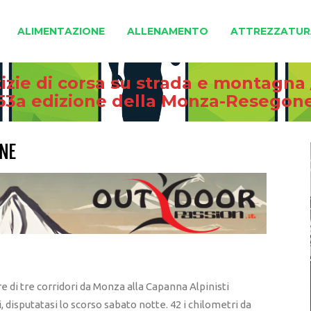
ALIMENTAZIONE
ALLENAMENTO
ATTREZZATUR
izie di corsa su strada e montagna
53a edizione della Monza-Resegon
ONE
re di tre corridori da Monza alla Capanna Alpinisti
isputatasi lo scorso sabato notte. 42 i chilometri da