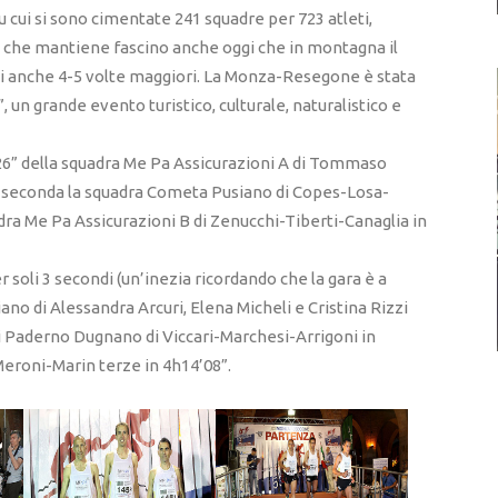
su cui si sono cimentate 241 squadre per 723 atleti,
a, che mantiene fascino anche oggi che in montagna il
li anche 4-5 volte maggiori. La Monza-Resegone è stata
”, un grande evento turistico, culturale, naturalistico e
4’26” della squadra Me Pa Assicurazioni A di Tommaso
, seconda la squadra Cometa Pusiano di Copes-Losa-
dra Me Pa Assicurazioni B di Zenucchi-Tiberti-Canaglia in
 soli 3 secondi (un’inezia ricordando che la gara è a
no di Alessandra Arcuri, Elena Micheli e Cristina Rizzi
di Paderno Dugnano di Viccari-Marchesi-Arrigoni in
eroni-Marin terze in 4h14’08”.