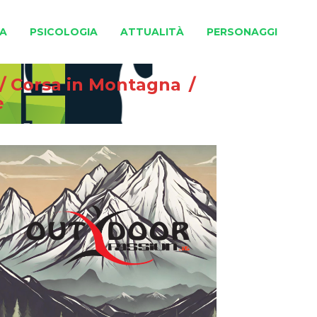
A
PSICOLOGIA
ATTUALITÀ
PERSONAGGI
/
Corsa in Montagna
/
e