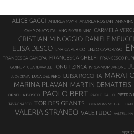
ALICE GAGGI
ANDREA ROSTAN
ANDREA MAYR
ANNA INC
CARMELA VERG
CAMPIONATO ITALIANO SKYRUNNING
CRISTIAN MINOGGIO
DANIELE MEUCCI
E
ELISA DESCO
ENZO CAPORASO
ENRICA PERICO
FRANCESCA GHELFI
FRANCESCA CANEPA
FRANCESCO PUP
J
IONUT ZINCA
GOINUP
GUARDAVALLE
IVREA-MOMBARONE
MARAT
LUISA ROCCHIA
LUCA DEL PERO
LUCA CERVA
MARINA PLAVAN
MARTIN DEMATTEIS
PAOLO BERT
PIETRO 
ORNELLA BOSCO
PAOLO GALLO
TOR DES GEANTS
TAVAGNASCO
TRAI
TOUR MONVISO TRAIL
VALERIA STRANEO
VALETUDO
VALTELLINA
Copyrigh