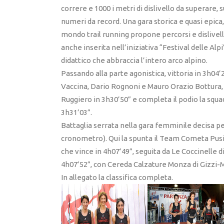
correre e 1000 i metri di dislivello da superare, 
numeri da record. Una gara storica e quasi epic
mondo trail running propone percorsi e dislivel
anche inserita nell’iniziativa “Festival delle Alpi
didattico che abbraccia l’intero arco alpino.
Passando alla parte agonistica, vittoria in 3h0
Vaccina, Dario Rognoni e Mauro Orazio Bottura
Ruggiero in 3h30’50” e completa il podio la squa
3h31’03”.
Battaglia serrata nella gara femminile decisa per
cronometro). Qui la spunta il Team Cometa Pusia
che vince in 4h07’49”, seguita da Le Coccinelle 
4h07’52”, con Cereda Calzature Monza di Gizzi-M
In allegato la classifica completa.