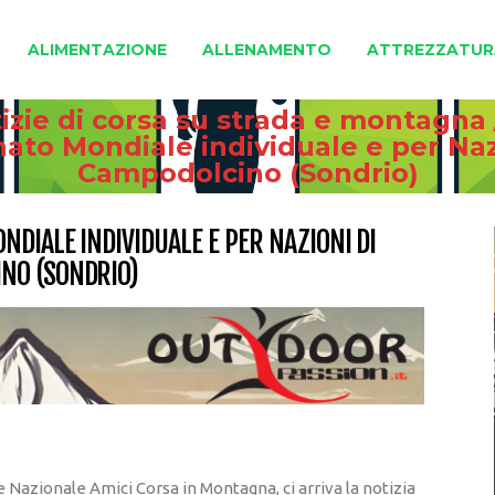
ALIMENTAZIONE
ALLENAMENTO
ATTREZZATUR
izie di corsa su strada e montagna
to Mondiale individuale e per Naz
Campodolcino (Sondrio)
DIALE INDIVIDUALE E PER NAZIONI DI
NO (SONDRIO)
Nazionale Amici Corsa in Montagna, ci arriva la notizia