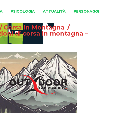
A
PSICOLOGIA
ATTUALITÀ
PERSONAGGI
/
Corsa in Montagna
/
ioni di corsa in montagna –