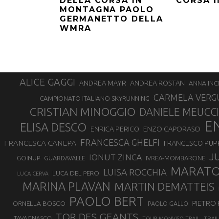
CORSA 
DELLA CORSA IN
MONTAGNA PAOLO
GERMANETTO DELLA
WMRA
ALICE GAGGI
ANDREA ROSTAN
ANDREA MAYR
ANNA INC
CARMELA VERG
CAMPIONATO ITALIANO SKYRUNNING
CRISTIAN MINOGGIO
DANIELE MEUCCI
E
ELISA DESCO
ENZO CAPORASO
ENRICA PERICO
FRANCESCA GHELFI
FRANCESCA CANEPA
FRANCESCO PUP
J
IONUT ZINCA
GOINUP
GUARDAVALLE
IVREA-MOMBARONE
MARAT
LUISA ROCCHIA
LUCA DEL PERO
LUCA CERVA
MARINA PLAVAN
MARTIN DEMATTEIS
PAOLO BERT
PIETRO 
ORNELLA BOSCO
PAOLO GALLO
TOR DES GEANTS
TAVAGNASCO
TRAI
TOUR MONVISO TRAIL