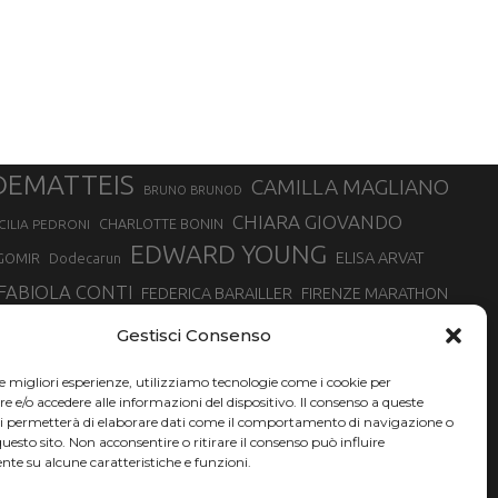
DEMATTEIS
CAMILLA MAGLIANO
BRUNO BRUNOD
CHIARA GIOVANDO
CHARLOTTE BONIN
CILIA PEDRONI
EDWARD YOUNG
ELISA ARVAT
GOMIR
Dodecarun
FABIOLA CONTI
FEDERICA BARAILLER
FIRENZE MARATHON
RA
GIORGIO PESENTI
GIOVANNA EPIS
GIULIANO CAVALLO
giuditta turini
Gestisci Consenso
MINSKA
LUCA ARRIGONI
LISA BORZANI
LUCA CARRARA
le migliori esperienze, utilizziamo tecnologie come i cookie per
MARATONINA
MARCO OLMO
MARCELLA BELLETTI
 DI TORINO
e/o accedere alle informazioni del dispositivo. Il consenso a queste
TONA
ci permetterà di elaborare dati come il comportamento di navigazione o
NADIA BATTOCLETTI
MONVISO VERTICAL RACE
questo sito. Non acconsentire o ritirare il consenso può influire
SILVIA RAMPAZZO
te su alcune caratteristiche e funzioni.
SONIA GLAREY
SERGIO BONALDI
SILVIA SERAFINI
VALENTINA BELOTTI
VAL DI FASSA RUNNING
VALERIA ROFFINO