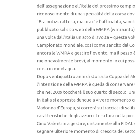
dell’assegnazione all’Italia del prossimo camp
riconoscimento di una specialità della corsa dove
“Era notizia attesa, ma ora c’è l’ufficialità, s
pubblicato sul sito web della WMRA (wmra.info)
una volta dall’Italia un atto di svolta – questa v
Campionato mondiale, così come sancito dal Cons
ancora la WMRA a gestire l’evento, ma il passo 
ragionevolmente brevi, al momento in cui possa e
corsa in montagna.
Dopo ventiquattro anni di storia, la Coppa del 
l’intenzione della WMRA è quella di conservare 
che nel 2009 toccherà il suo quarto di secolo. Una
in Italia si appresta dunque a vivere momento cr
Madonna d’Europa, si correrà su tracciati di salit
caratteristiche degli azzurri. Lo si farà nella pic
Gino Valentini a gestire, unitamente alla FIDAL e
segnare ulteriore momento di crescita del settore.