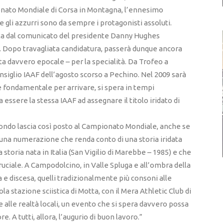
ionato Mondiale di Corsa in Montagna, l’ennesimo
 gli azzurri sono da sempre i protagonisti assoluti.
ancita dal comunicato del presidente Danny Hughes
. Dopo travagliata candidatura, passerà dunque ancora
olta davvero epocale – per la specialità. Da Trofeo a
iglio IAAF dell’agosto scorso a Pechino. Nel 2009 sarà
è fondamentale per arrivare, si spera in tempi
ssere la stessa IAAF ad assegnare il titolo iridato di
Mondo lascia così posto al Campionato Mondiale, anche se
una numerazione che renda conto di una storia iridata
 storia nata in Italia (San Vigilio di Marebbe – 1985) e che
uciale. A Campodolcino, in Valle Spluga e all’ombra della
a e discesa, quelli tradizionalmente più consoni alle
cola stazione sciistica di Motta, con il Mera Athletic Club di
 alle realtà locali, un evento che si spera davvero possa
 A tutti, allora, l’augurio di buon lavoro.”