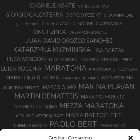
GABRIELE ABATE
GIANLUCA GHIANO
GIORGIO CALCATERRA
GIORGIO PESENTI
GIOVANNA EPIS
GOINUP
GUARDAVALLE
GIULIANO CAVALLO
giuditta turini
IONUT ZINCA
IVREA-MOMBARONE
JUAN DAVID OROZCO SANCHEZ
KATARZYNA KUZMINSKA
LISA BORZANI
LUCA ARRIGONI
LUCA DEL PERO
LUCA CARRARA
LUCA CERVA
MARATONA
LUISA ROCCHIA
MARATONA DI NEW YORK
MARATONA DI ROMA
MARATONINA
MARATONA DI TORINO
MARINA PLAVAN
MARCO OLMO
MARCELLA BELLETTI
MARTIN DEMATTEIS
MASSIMO FARCOZ
MEZZA MARATONA
MASSIMO GALLIANO
NADIA BATTOCLETTI
MONVISO VERTICAL RACE
PAOLO BERT
ORNELLA BOSCO
PAOLO GALLO
ROLANDO PIANA
PIETRO RIVA
PODISMO VENETO
Gestisci Consenso