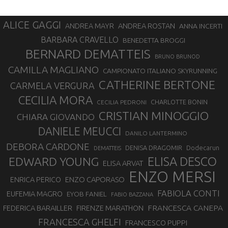
ALICE GAGGI
ANDREA ROSTAN
ANDREA MAYR
ANNA INCERTI
BARBARA CRAVELLO
BENEDETTA BROGGI
BERNARD DEMATTEIS
BRUNO BRUNOD
CAMILLA MAGLIANO
CAMPIONATO ITALIANO SKYRUNNING
CATHERINE BERTONE
CARMELA VERGURA
CECILIA MORA
CHARLOTTE BONIN
CECILIA PEDRONI
CRISTIAN MINOGGIO
CHIARA GIOVANDO
DANIELE MEUCCI
DANILO LANTERMINO
DEBORA CARDONE
DENISA DRAGOMIR
Dodecarun
DEMATTEIS
EDWARD YOUNG
ELISA DESCO
ELISA ARVAT
ENZO MERSI
ENZO CAPORASO
ENRICA PERICO
FABIOLA CONTI
EUFEMIA MAGRO
EYOB FANIEL
FABIO BAZZANA
FRANCESCA CANEPA
FEDERICA BARAILLER
FIRENZE MARATHON
FRANCESCA GHELFI
FRANCESCO PUPPI