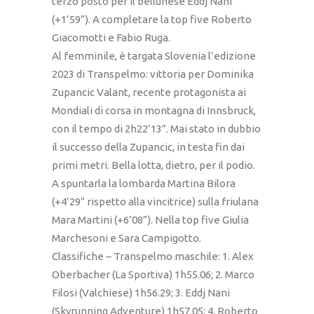
terzo posto per il bellunese Eddj Nani
(+1’59”). A completare la top five Roberto
Giacomotti e Fabio Ruga.
Al femminile, è targata Slovenia l’edizione
2023 di Transpelmo: vittoria per Dominika
Zupancic Valant, recente protagonista ai
Mondiali di corsa in montagna di Innsbruck,
con il tempo di 2h22’13”. Mai stato in dubbio
il successo della Zupancic, in testa fin dai
primi metri. Bella lotta, dietro, per il podio.
A spuntarla la lombarda Martina Bilora
(+4’29” rispetto alla vincitrice) sulla friulana
Mara Martini (+6’08”). Nella top five Giulia
Marchesoni e Sara Campigotto.
Classifiche – Transpelmo maschile: 1. Alex
Oberbacher (La Sportiva) 1h55.06; 2. Marco
Filosi (Valchiese) 1h56.29; 3. Eddj Nani
(Skyrunning Adventure) 1h57.05; 4. Roberto