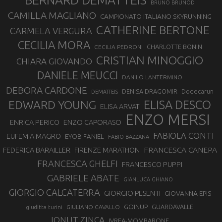
BERNARD DEMATTEIS
BRUNO BRUNOD
CAMILLA MAGLIANO
CAMPIONATO ITALIANO SKYRUNNING
CATHERINE BERTONE
CARMELA VERGURA
CECILIA MORA
CHARLOTTE BONIN
CECILIA PEDRONI
CRISTIAN MINOGGIO
CHIARA GIOVANDO
DANIELE MEUCCI
DANILO LANTERMINO
DEBORA CARDONE
DENISA DRAGOMIR
Dodecarun
DEMATTEIS
EDWARD YOUNG
ELISA DESCO
ELISA ARVAT
ENZO MERSI
ENZO CAPORASO
ENRICA PERICO
FABIOLA CONTI
EUFEMIA MAGRO
EYOB FANIEL
FABIO BAZZANA
FRANCESCA CANEPA
FEDERICA BARAILLER
FIRENZE MARATHON
FRANCESCA GHELFI
FRANCESCO PUPPI
GABRIELE ABATE
GIANLUCA GHIANO
GIORGIO CALCATERRA
GIORGIO PESENTI
GIOVANNA EPIS
GOINUP
GUARDAVALLE
GIULIANO CAVALLO
giuditta turini
IONUT ZINCA
IVREA-MOMBARONE