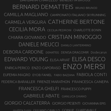
BENEDETTA BROGGI
BERNARD DEMATTEIS
BRUNO BRUNOD
CAMILLA MAGLIANO
CAMPIONATO ITALIANO SKYRUNNING
CATHERINE BERTONE
CARMELA VERGURA
CECILIA MORA
CHARLOTTE BONIN
CECILIA PEDRONI
CRISTIAN MINOGGIO
CHIARA GIOVANDO
DANIELE MEUCCI
DANILO LANTERMINO
DEBORA CARDONE
DENISA DRAGOMIR
Dodecarun
DEMATTEIS
EDWARD YOUNG
ELISA DESCO
ELISA ARVAT
ENZO MERSI
ENZO CAPORASO
ENRICA PERICO
FABIOLA CONTI
EUFEMIA MAGRO
EYOB FANIEL
FABIO BAZZANA
FRANCESCA CANEPA
FEDERICA BARAILLER
FIRENZE MARATHON
FRANCESCA GHELFI
FRANCESCO PUPPI
GABRIELE ABATE
GIANLUCA GHIANO
GIORGIO CALCATERRA
GIORGIO PESENTI
GIOVANNA EPIS
GOINUP
GUARDAVALLE
GIULIANO CAVALLO
giuditta turini