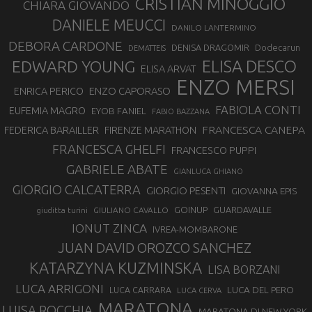
CRISTIAN MINOGGIO
CHIARA GIOVANDO
DANIELE MEUCCI
DANILO LANTERMINO
DEBORA CARDONE
DENISA DRAGOMIR
Dodecarun
DEMATTEIS
EDWARD YOUNG
ELISA DESCO
ELISA ARVAT
ENZO MERSI
ENZO CAPORASO
ENRICA PERICO
FABIOLA CONTI
EUFEMIA MAGRO
EYOB FANIEL
FABIO BAZZANA
FRANCESCA CANEPA
FEDERICA BARAILLER
FIRENZE MARATHON
FRANCESCA GHELFI
FRANCESCO PUPPI
GABRIELE ABATE
GIANLUCA GHIANO
GIORGIO CALCATERRA
GIORGIO PESENTI
GIOVANNA EPIS
GOINUP
GUARDAVALLE
GIULIANO CAVALLO
giuditta turini
IONUT ZINCA
IVREA-MOMBARONE
JUAN DAVID OROZCO SANCHEZ
KATARZYNA KUZMINSKA
LISA BORZANI
LUCA ARRIGONI
LUCA DEL PERO
LUCA CARRARA
LUCA CERVA
MARATONA
LUISA ROCCHIA
MARATONA DI NEW YORK