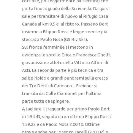
corribile, poi leggermente più tecnica) che
porta fino al guado della Scrivanda. Da qui si
sale per transitare di nuovo al Rifugio Casa
Canada al km 9,5 e al ristoro. Passano Bert
insieme a Filippo Rossi e leggermente più
staccato Paolo Nota (GS Riv Skf).
Sul fronte femminile si mettono in
evidenza le sorelle Erica e Francesca Ghelfi,
giovanissime atlete della Vittorio Alfieri di
Asti. La seconda parte è più tecnica e tra
salite ripide e grandi panorami sulla cresta
dei Tre Denti di Cumiana – Freidour si
transita dal Colle Ciardonet per l’ultima
parte tutta da spingere.
A tagliare il traguardo per primo Paolo Bert
in 1.54.43, seguito da un ottimo Filippo Rossi
1.59.22 e da Paolo Nota 2.00.10. Ottime
prove anche per Lorenzo Facelli (2.07.02) e