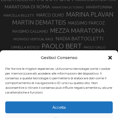
MARATONA DI ROMA
MARATONINA
MARATONA DI TORINO
MARINA PLAVAN
MARCO OLMO
MARCELLA BELLETTI
MARTIN DEMATTEIS
MASSIMO FARCOZ
MEZZA MARATONA
MASSIMO GALLIANO
NADIA BATTOCLETTI
MONVISO VERTICAL RACE
PAOLO BERT
ORNELLA BOSCO
PAOLO GALLO
ROLANDO PIANA
PIETRO RIVA
PODISMO VENETO
Gestisci Consenso
RUGGERO PERTILE
SILVIA RAMPAZZO
SERGIO BONALDI
TOR DES GEANTS
Per fornire le migliori esperienze, utilizziamo tecnologie come i cookie
SONIA GLAREY
TAVAGNASCO
SILVIA SERAFINI
per memorizzare e/o accedere alle informazioni del dispositivo. Il
TRAIL MONTE CASTO
TOUR MONVISO TRAIL
TROFEO KIMA
consenso a queste tecnologie ci permetterà di elaborare dati come il
TURIN MARATHON
comportamento di navigazione o ID unici su questo sito. Non
VAL DI FASSA RUNNING
URBAN ZEMMER
acconsentire o ritirare il consenso può influire negativamente su alcune
VALENTINA BELOTTI
caratteristiche e funzioni.
VALERIA ROFFINO
VALERIA STRANEO
VALETUDO
Accetta
VENICE MARATHON
VALTELLINA WINE TRAIL
VENICEMARATHON
XAVIER CHEVRIER
WILLIAM BOFFELLI