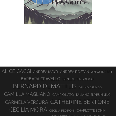
ALICE GAGGI
ANDREA ROSTAN
ANDREA MAYR
ANNA INCERTI
BARBARA CRAVELLO
BENEDETTA BROGGI
BERNARD DEMATTEIS
BRUNO BRUNOD
CAMILLA MAGLIANO
CAMPIONATO ITALIANO SKYRUNNING
CATHERINE BERTONE
CARMELA VERGURA
CECILIA MORA
CHARLOTTE BONIN
CECILIA PEDRONI