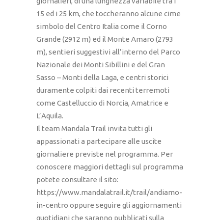
giornalieri, di una lunghezza variabile tra i
15 ed i 25 km, che toccheranno alcune cime
simbolo del Centro Italia come il Corno
Grande (2912 m) ed il Monte Amaro (2793
m), sentieri suggestivi all’interno del Parco
Nazionale dei Monti Sibillini e del Gran
Sasso – Monti della Laga, e centri storici
duramente colpiti dai recenti terremoti
come Castelluccio di Norcia, Amatrice e
L’Aquila.
Il team Mandala Trail invita tutti gli
appassionati a partecipare alle uscite
giornaliere previste nel programma. Per
conoscere maggiori dettagli sul programma
potete consultare il sito:
https://www.mandalatrail.it/trail/andiamo-
in-centro oppure seguire gli aggiornamenti
quotidiani che saranno pubblicati sulla