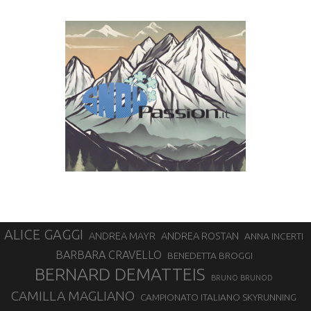
ALICE GAGGI
ANDREA ROSTAN
ANDREA MAYR
ANNA INCERTI
BARBARA CRAVELLO
BENEDETTA BROGGI
BERNARD DEMATTEIS
BRUNO BRUNOD
CAMILLA MAGLIANO
CAMPIONATO ITALIANO SKYRUNNING