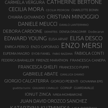
CATHERINE BERTONE
CARMELA VERGURA
CECILIA MORA
CHARLOTTE BONIN
CECILIA PEDRONI
CRISTIAN MINOGGIO
CHIARA GIOVANDO
DANIELE MEUCCI
DANILO LANTERMINO
DEBORA CARDONE
DENISA DRAGOMIR
Dodecarun
DEMATTEIS
EDWARD YOUNG
ELISA DESCO
ELISA ARVAT
ENZO MERSI
ENZO CAPORASO
ENRICA PERICO
FABIOLA CONTI
EUFEMIA MAGRO
EYOB FANIEL
FABIO BAZZANA
FRANCESCA CANEPA
FEDERICA BARAILLER
FIRENZE MARATHON
FRANCESCA GHELFI
FRANCESCO PUPPI
GABRIELE ABATE
GIANLUCA GHIANO
GIORGIO CALCATERRA
GIORGIO PESENTI
GIOVANNA EPIS
GOINUP
GUARDAVALLE
GIULIANO CAVALLO
giuditta turini
IONUT ZINCA
IVREA-MOMBARONE
JUAN DAVID OROZCO SANCHEZ
KATARZYNA KUZMINSKA