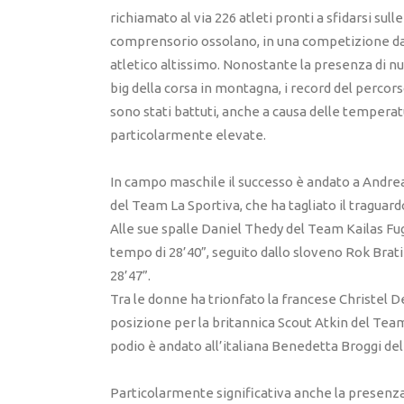
richiamato al via 226 atleti pronti a sfidarsi sulle
comprensorio ossolano, in una competizione dal
atletico altissimo. Nonostante la presenza di 
big della corsa in montagna, i record del percor
sono stati battuti, anche a causa delle tempera
particolarmente elevate.
In campo maschile il successo è andato a Andre
del Team La Sportiva, che ha tagliato il traguardo
Alle sue spalle Daniel Thedy del Team Kailas Fug
tempo di 28’40”, seguito dallo sloveno Rok Brati
28’47”.
Tra le donne ha trionfato la francese Christel D
posizione per la britannica Scout Atkin del Tea
podio è andato all’italiana Benedetta Broggi de
Particolarmente significativa anche la presenza 