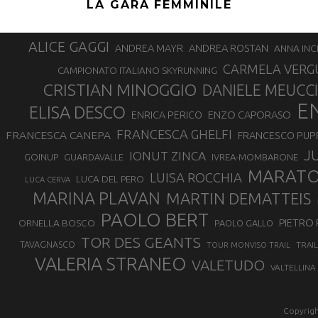
LA GARA FEMMINILE
ALICE GAGGI
ANDREA ROSTAN
ANDREA MAYR
ANNA INC
CARMELA VERG
CAMPIONATO ITALIANO SKYRUNNING
CRISTIAN MINOGGIO
DANIELE MEUCCI
E
ELISA DESCO
ENZO CAPORASO
ENRICA PERICO
FRANCESCA GHELFI
FRANCESCA CANEPA
FRANCESCO PUP
J
IONUT ZINCA
GOINUP
GUARDAVALLE
IVREA-MOMBARONE
MARAT
LUISA ROCCHIA
LUCA DEL PERO
LUCA CERVA
MARINA PLAVAN
MARTIN DEMATTEIS
PAOLO BERT
PIETRO 
ORNELLA BOSCO
PAOLO GALLO
TOR DES GEANTS
TAVAGNASCO
TRAI
TOUR MONVISO TRAIL
VALERIA STRANEO
VALETUDO
VALTELLINA
Copyrigh