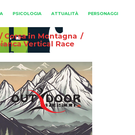
A
PSICOLOGIA
ATTUALITÀ
PERSONAGGI
/
Corsa in Montagna
/
ianca Vertical Race