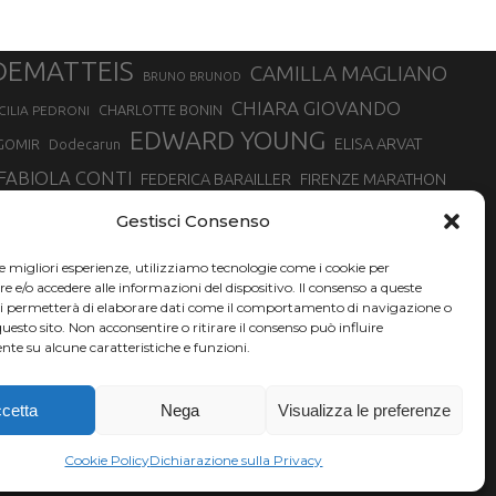
DEMATTEIS
CAMILLA MAGLIANO
BRUNO BRUNOD
CHIARA GIOVANDO
CHARLOTTE BONIN
CILIA PEDRONI
EDWARD YOUNG
ELISA ARVAT
GOMIR
Dodecarun
FABIOLA CONTI
FEDERICA BARAILLER
FIRENZE MARATHON
RA
GIORGIO PESENTI
GIOVANNA EPIS
GIULIANO CAVALLO
giuditta turini
Gestisci Consenso
MINSKA
LUCA ARRIGONI
LISA BORZANI
LUCA CARRARA
le migliori esperienze, utilizziamo tecnologie come i cookie per
MARATONINA
MARCO OLMO
MARCELLA BELLETTI
 DI TORINO
e/o accedere alle informazioni del dispositivo. Il consenso a queste
TONA
ci permetterà di elaborare dati come il comportamento di navigazione o
NADIA BATTOCLETTI
MONVISO VERTICAL RACE
questo sito. Non acconsentire o ritirare il consenso può influire
SILVIA RAMPAZZO
te su alcune caratteristiche e funzioni.
SONIA GLAREY
SERGIO BONALDI
SILVIA SERAFINI
VALENTINA BELOTTI
VAL DI FASSA RUNNING
VALERIA ROFFINO
XAVIER CHEVRIER
YEMAN CRIPPA
cetta
Nega
Visualizza le preferenze
Cookie Policy
Dichiarazione sulla Privacy
A06L219H.