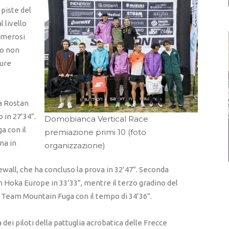
 piste del
 livello
numerosi
so non
ture
a Rostan
 in 27’34”.
Domobianca Vertical Race
a con il
premiazione primi 10 (foto
na in
organizzazione)
ewall, che ha concluso la prova in 32’47”. Seconda
m Hoka Europe in 33’33”, mentre il terzo gradino del
l Team Mountain Fuga con il tempo di 34’36”.
dei piloti della pattuglia acrobatica delle Frecce