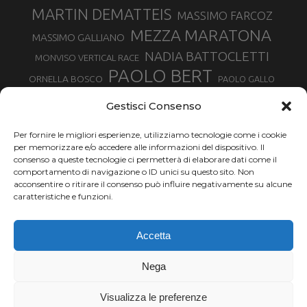
MARTIN DEMATTEIS
MASSIMO FARCOZ
MEZZA MARATONA
MASSIMO GALLIANO
NADIA BATTOCLETTI
MONVISO VERTICAL RACE
PAOLO BERT
ORNELLA BOSCO
PAOLO GALLO
ROLANDO PIANA
PIETRO RIVA
PODISMO VENETO
Gestisci Consenso
RUGGERO PERTILE
SILVIA RAMPAZZO
SERGIO BONALDI
TOR DES GEANTS
Per fornire le migliori esperienze, utilizziamo tecnologie come i cookie
SONIA GLAREY
TAVAGNASCO
SILVIA SERAFINI
per memorizzare e/o accedere alle informazioni del dispositivo. Il
TRAIL MONTE CASTO
TOUR MONVISO TRAIL
TROFEO KIMA
consenso a queste tecnologie ci permetterà di elaborare dati come il
TURIN MARATHON
comportamento di navigazione o ID unici su questo sito. Non
VAL DI FASSA RUNNING
URBAN ZEMMER
acconsentire o ritirare il consenso può influire negativamente su alcune
VALENTINA BELOTTI
caratteristiche e funzioni.
VALERIA ROFFINO
VALERIA STRANEO
VALETUDO
Accetta
VENICE MARATHON
VALTELLINA WINE TRAIL
VENICEMARATHON
XAVIER CHEVRIER
WILLIAM BOFFELLI
Nega
YEMAN CRIPPA
Visualizza le preferenze
Chi siamo |
Termini d'uso |
Privacy |
Cookie