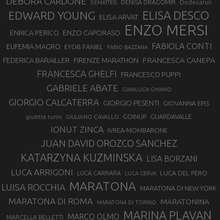
DEBORA CARDONE
DENISA DRAGOMIR
Dodecarun
DEMATTEIS
EDWARD YOUNG
ELISA DESCO
ELISA ARVAT
ENZO MERSI
ENZO CAPORASO
ENRICA PERICO
FABIOLA CONTI
EUFEMIA MAGRO
EYOB FANIEL
FABIO BAZZANA
FRANCESCA CANEPA
FEDERICA BARAILLER
FIRENZE MARATHON
FRANCESCA GHELFI
FRANCESCO PUPPI
GABRIELE ABATE
GIANLUCA GHIANO
GIORGIO CALCATERRA
GIORGIO PESENTI
GIOVANNA EPIS
GOINUP
GUARDAVALLE
GIULIANO CAVALLO
giuditta turini
IONUT ZINCA
IVREA-MOMBARONE
JUAN DAVID OROZCO SANCHEZ
KATARZYNA KUZMINSKA
LISA BORZANI
LUCA ARRIGONI
LUCA DEL PERO
LUCA CARRARA
LUCA CERVA
MARATONA
LUISA ROCCHIA
MARATONA DI NEW YORK
MARATONA DI ROMA
MARATONINA
MARATONA DI TORINO
MARINA PLAVAN
MARCO OLMO
MARCELLA BELLETTI