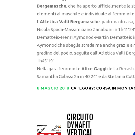
Bergamasche
, che ha aperto ufficialmente la st
elementi al maschile e individuale al femminile
L’
Atletica Valli Bergamasche
, padrona di casa
Nicola Spada-Massimiliano Zanaboni in 1h41’24”
Dematteis-Henri Aymonod-Martin Dematteis in 1
Aymonod che sbaglia strada ma anche grazie a 
gradino del podio, seguita dall’Atletica Valli B
1h45’19”.
Nella gara femminile
Alice Gaggi
de La Recastel
Samantha Galassi 2a in 40’24” e da Stefania Cotti
8 MAGGIO 2018
CATEGORY:
CORSA IN MONTA
CIRCUITO
DYNAFIT
VERTICAL