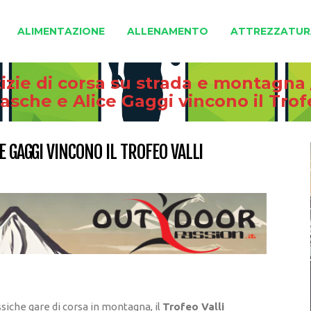
ALIMENTAZIONE
ALLENAMENTO
ATTREZZATUR
izie di corsa su strada e montagna
masche e Alice Gaggi vincono il Tro
E GAGGI VINCONO IL TROFEO VALLI
siche gare di corsa in montagna, il
Trofeo Valli