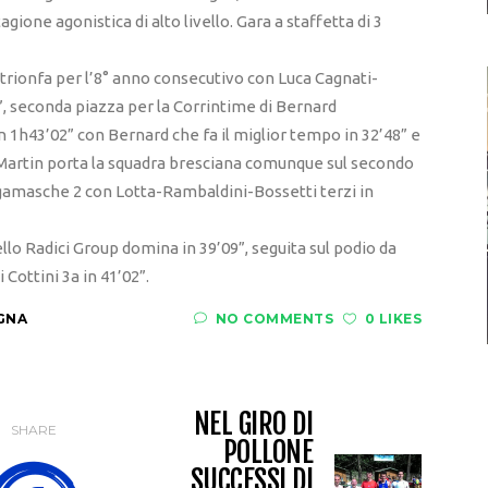
agione agonistica di alto livello. Gara a staffetta di 3
, trionfa per l’8° anno consecutivo con Luca Cagnati-
, seconda piazza per la Corrintime di Bernard
h43’02” con Bernard che fa il miglior tempo in 32’48” e
Martin porta la squadra bresciana comunque sul secondo
ergamasche 2 con Lotta-Rambaldini-Bossetti terzi in
lo Radici Group domina in 39’09”, seguita sul podio da
 Cottini 3a in 41’02”.
GNA
NO COMMENTS
0 LIKES
NEL GIRO DI
SHARE
POLLONE
SUCCESSI DI