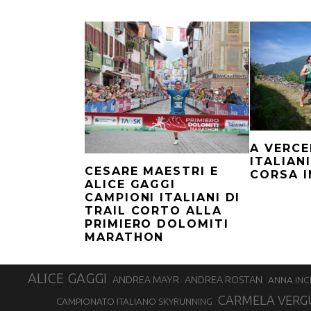
A VERCE
ITALIAN
CESARE MAESTRI E
CORSA 
ALICE GAGGI
CAMPIONI ITALIANI DI
TRAIL CORTO ALLA
PRIMIERO DOLOMITI
MARATHON
ALICE GAGGI
ANDREA ROSTAN
ANDREA MAYR
ANNA INC
CARMELA VERG
CAMPIONATO ITALIANO SKYRUNNING