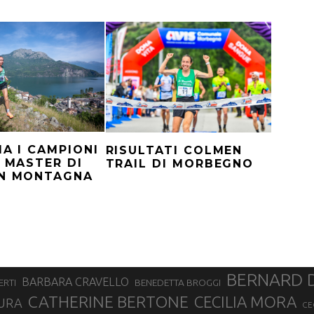
IA I CAMPIONI
RISULTATI COLMEN
I MASTER DI
TRAIL DI MORBEGNO
IN MONTAGNA
BERNARD 
BARBARA CRAVELLO
ERTI
BENEDETTA BROGGI
CATHERINE BERTONE
CECILIA MORA
URA
CE