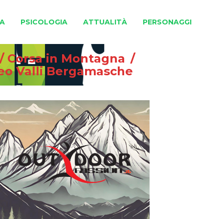
A
PSICOLOGIA
ATTUALITÀ
PERSONAGGI
/
Corsa in Montagna
/
feo Valli Bergamasche