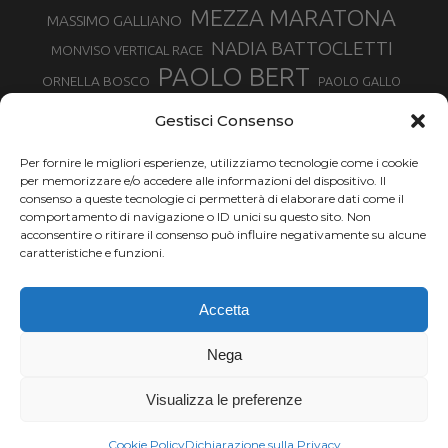
MEZZA MARATONA
MASSIMO GALLIANO
NADIA BATTOCLETTI
MONVISO VERTICAL RACE
PAOLO BERT
ORNELLA BOSCO
PAOLO GALLO
ROLANDO PIANA
PIETRO RIVA
PODISMO VENETO
Gestisci Consenso
RUGGERO PERTILE
SILVIA RAMPAZZO
SERGIO BONALDI
TOR DES GEANTS
Per fornire le migliori esperienze, utilizziamo tecnologie come i cookie
SONIA GLAREY
TAVAGNASCO
SILVIA SERAFINI
per memorizzare e/o accedere alle informazioni del dispositivo. Il
TRAIL MONTE CASTO
TOUR MONVISO TRAIL
TROFEO KIMA
consenso a queste tecnologie ci permetterà di elaborare dati come il
TURIN MARATHON
comportamento di navigazione o ID unici su questo sito. Non
VAL DI FASSA RUNNING
URBAN ZEMMER
acconsentire o ritirare il consenso può influire negativamente su alcune
VALENTINA BELOTTI
caratteristiche e funzioni.
VALERIA ROFFINO
VALERIA STRANEO
VALETUDO
Accetta
VENICE MARATHON
VALTELLINA WINE TRAIL
VENICEMARATHON
XAVIER CHEVRIER
WILLIAM BOFFELLI
Nega
YEMAN CRIPPA
Visualizza le preferenze
Chi siamo |
Termini d'uso |
Privacy |
Cookie
Copyright ©2024 Outdoor Passion di Costa Giancarlo, P.I. 11214180017 C.F.
Cookie Policy
Dichiarazione sulla Privacy