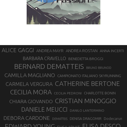
ALICE GAGGI
ANDREA ROSTAN
ANDREA MAYR
ANNA INCERTI
BARBARA CRAVELLO
BENEDETTA BROGGI
BERNARD DEMATTEIS
BRUNO BRUNOD
CAMILLA MAGLIANO
CAMPIONATO ITALIANO SKYRUNNING
CATHERINE BERTONE
CARMELA VERGURA
CECILIA MORA
CHARLOTTE BONIN
CECILIA PEDRONI
CRISTIAN MINOGGIO
CHIARA GIOVANDO
DANIELE MEUCCI
DANILO LANTERMINO
DEBORA CARDONE
DENISA DRAGOMIR
Dodecarun
DEMATTEIS
EDWARD YOUNG
ELISA DESCO