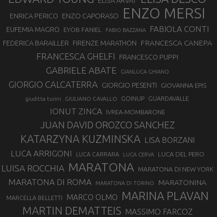
ELISA ARVAT
ENZO MERSI
ENZO CAPORASO
ENRICA PERICO
FABIOLA CONTI
EUFEMIA MAGRO
EYOB FANIEL
FABIO BAZZANA
FRANCESCA CANEPA
FEDERICA BARAILLER
FIRENZE MARATHON
FRANCESCA GHELFI
FRANCESCO PUPPI
GABRIELE ABATE
GIANLUCA GHIANO
GIORGIO CALCATERRA
GIORGIO PESENTI
GIOVANNA EPIS
GOINUP
GUARDAVALLE
GIULIANO CAVALLO
giuditta turini
IONUT ZINCA
IVREA-MOMBARONE
JUAN DAVID OROZCO SANCHEZ
KATARZYNA KUZMINSKA
LISA BORZANI
LUCA ARRIGONI
LUCA DEL PERO
LUCA CARRARA
LUCA CERVA
MARATONA
LUISA ROCCHIA
MARATONA DI NEW YORK
MARATONA DI ROMA
MARATONINA
MARATONA DI TORINO
MARINA PLAVAN
MARCO OLMO
MARCELLA BELLETTI
MARTIN DEMATTEIS
MASSIMO FARCOZ