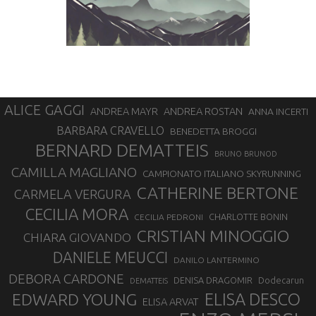
ALICE GAGGI
ANDREA ROSTAN
ANDREA MAYR
ANNA INCERTI
BARBARA CRAVELLO
BENEDETTA BROGGI
BERNARD DEMATTEIS
BRUNO BRUNOD
CAMILLA MAGLIANO
CAMPIONATO ITALIANO SKYRUNNING
CATHERINE BERTONE
CARMELA VERGURA
CECILIA MORA
CHARLOTTE BONIN
CECILIA PEDRONI
CRISTIAN MINOGGIO
CHIARA GIOVANDO
DANIELE MEUCCI
DANILO LANTERMINO
DEBORA CARDONE
DENISA DRAGOMIR
Dodecarun
DEMATTEIS
EDWARD YOUNG
ELISA DESCO
ELISA ARVAT