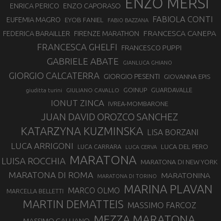
ENZO MERSI
ENZO CAPORASO
ENRICA PERICO
FABIOLA CONTI
EUFEMIA MAGRO
EYOB FANIEL
FABIO BAZZANA
FRANCESCA CANEPA
FEDERICA BARAILLER
FIRENZE MARATHON
FRANCESCA GHELFI
FRANCESCO PUPPI
GABRIELE ABATE
GIANLUCA GHIANO
GIORGIO CALCATERRA
GIORGIO PESENTI
GIOVANNA EPIS
GOINUP
GUARDAVALLE
GIULIANO CAVALLO
giuditta turini
IONUT ZINCA
IVREA-MOMBARONE
JUAN DAVID OROZCO SANCHEZ
KATARZYNA KUZMINSKA
LISA BORZANI
LUCA ARRIGONI
LUCA DEL PERO
LUCA CARRARA
LUCA CERVA
MARATONA
LUISA ROCCHIA
MARATONA DI NEW YORK
MARATONA DI ROMA
MARATONINA
MARATONA DI TORINO
MARINA PLAVAN
MARCO OLMO
MARCELLA BELLETTI
MARTIN DEMATTEIS
MASSIMO FARCOZ
MEZZA MARATONA
MASSIMO GALLIANO