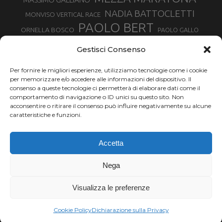
NADIA BATTOCLETTI
MONVISO VERTICAL RACE
PAOLO BERT
ORNELLA BOSCO
PAOLO GALLO
ROLANDO PIANA
PIETRO RIVA
PODISMO VENETO
Gestisci Consenso
RUGGERO PERTILE
SILVIA RAMPAZZO
SERGIO BONALDI
TOR DES GEANTS
Per fornire le migliori esperienze, utilizziamo tecnologie come i cookie
SONIA GLAREY
TAVAGNASCO
SILVIA SERAFINI
per memorizzare e/o accedere alle informazioni del dispositivo. Il
TRAIL MONTE CASTO
TOUR MONVISO TRAIL
TROFEO KIMA
consenso a queste tecnologie ci permetterà di elaborare dati come il
TURIN MARATHON
comportamento di navigazione o ID unici su questo sito. Non
VAL DI FASSA RUNNING
URBAN ZEMMER
acconsentire o ritirare il consenso può influire negativamente su alcune
VALENTINA BELOTTI
caratteristiche e funzioni.
VALERIA ROFFINO
VALERIA STRANEO
VALETUDO
Accetta
VENICE MARATHON
VALTELLINA WINE TRAIL
VENICEMARATHON
XAVIER CHEVRIER
WILLIAM BOFFELLI
Nega
YEMAN CRIPPA
Visualizza le preferenze
Chi siamo |
Termini d'uso |
Privacy |
Cookie
Copyright ©2024 Outdoor Passion di Costa Giancarlo, P.I. 11214180017 C.F.
Cookie Policy
Dichiarazione sulla Privacy
CSTGCR63A06L219H.