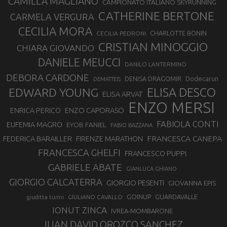
CAMILLA MAGLIANO
CAMPIONATO ITALIANO SKYRUNNING
CATHERINE BERTONE
CARMELA VERGURA
CECILIA MORA
CHARLOTTE BONIN
CECILIA PEDRONI
CRISTIAN MINOGGIO
CHIARA GIOVANDO
DANIELE MEUCCI
DANILO LANTERMINO
DEBORA CARDONE
DENISA DRAGOMIR
Dodecarun
DEMATTEIS
EDWARD YOUNG
ELISA DESCO
ELISA ARVAT
ENZO MERSI
ENZO CAPORASO
ENRICA PERICO
FABIOLA CONTI
EUFEMIA MAGRO
EYOB FANIEL
FABIO BAZZANA
FRANCESCA CANEPA
FEDERICA BARAILLER
FIRENZE MARATHON
FRANCESCA GHELFI
FRANCESCO PUPPI
GABRIELE ABATE
GIANLUCA GHIANO
GIORGIO CALCATERRA
GIORGIO PESENTI
GIOVANNA EPIS
GOINUP
GUARDAVALLE
GIULIANO CAVALLO
giuditta turini
IONUT ZINCA
IVREA-MOMBARONE
JUAN DAVID OROZCO SANCHEZ