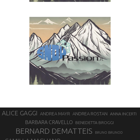
ALICE GAGGI
ANDREA ROSTAN
ANDREA MAYR
ANNA INCERTI
BARBARA CRAVELLO
BENEDETTA BROGGI
BERNARD DEMATTEIS
BRUNO BRUNOD