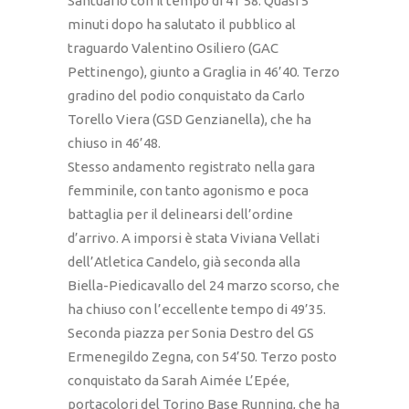
Santuario con il tempo di 41’58. Quasi 5
minuti dopo ha salutato il pubblico al
traguardo Valentino Osiliero (GAC
Pettinengo), giunto a Graglia in 46’40. Terzo
gradino del podio conquistato da Carlo
Torello Viera (GSD Genzianella), che ha
chiuso in 46’48.
Stesso andamento registrato nella gara
femminile, con tanto agonismo e poca
battaglia per il delinearsi dell’ordine
d’arrivo. A imporsi è stata Viviana Vellati
dell’Atletica Candelo, già seconda alla
Biella-Piedicavallo del 24 marzo scorso, che
ha chiuso con l’eccellente tempo di 49’35.
Seconda piazza per Sonia Destro del GS
Ermenegildo Zegna, con 54’50. Terzo posto
conquistato da Sarah Aimée L’Epée,
portacolori del Torino Base Running, che ha