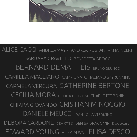
ALICE GAGGI
ANDREA ROSTAN
ANDREA MAYR
ANNA INCERTI
BARBARA CRAVELLO
BENEDETTA BROGGI
BERNARD DEMATTEIS
BRUNO BRUNOD
CAMILLA MAGLIANO
CAMPIONATO ITALIANO SKYRUNNING
CATHERINE BERTONE
CARMELA VERGURA
CECILIA MORA
CHARLOTTE BONIN
CECILIA PEDRONI
CRISTIAN MINOGGIO
CHIARA GIOVANDO
DANIELE MEUCCI
DANILO LANTERMINO
DEBORA CARDONE
DENISA DRAGOMIR
Dodecarun
DEMATTEIS
EDWARD YOUNG
ELISA DESCO
ELISA ARVAT