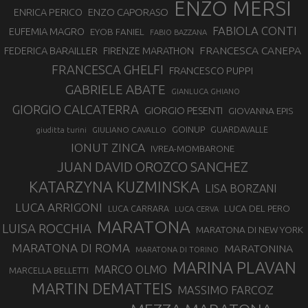
ENZO MERSI
ENZO CAPORASO
ENRICA PERICO
FABIOLA CONTI
EUFEMIA MAGRO
EYOB FANIEL
FABIO BAZZANA
FRANCESCA CANEPA
FEDERICA BARAILLER
FIRENZE MARATHON
FRANCESCA GHELFI
FRANCESCO PUPPI
GABRIELE ABATE
GIANLUCA GHIANO
GIORGIO CALCATERRA
GIORGIO PESENTI
GIOVANNA EPIS
GOINUP
GUARDAVALLE
GIULIANO CAVALLO
giuditta turini
IONUT ZINCA
IVREA-MOMBARONE
JUAN DAVID OROZCO SANCHEZ
KATARZYNA KUZMINSKA
LISA BORZANI
LUCA ARRIGONI
LUCA DEL PERO
LUCA CARRARA
LUCA CERVA
MARATONA
LUISA ROCCHIA
MARATONA DI NEW YORK
MARATONA DI ROMA
MARATONINA
MARATONA DI TORINO
MARINA PLAVAN
MARCO OLMO
MARCELLA BELLETTI
MARTIN DEMATTEIS
MASSIMO FARCOZ