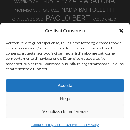
MEZZA MARATONA
MASSIMO GALLIANO
NADIA BATTOCLETTI
MONVISO VERTICAL RACE
PAOLO BERT
ORNELLA BOSCO
PAOLO GALLO
ROLANDO PIANA
PIETRO RIVA
PODISMO VENETO
Gestisci Consenso
RUGGERO PERTILE
SILVIA RAMPAZZO
SERGIO BONALDI
TOR DES GEANTS
Per fornire le migliori esperienze, utilizziamo tecnologie come i cookie
SONIA GLAREY
TAVAGNASCO
SILVIA SERAFINI
per memorizzare e/o accedere alle informazioni del dispositivo. Il
TRAIL MONTE CASTO
TOUR MONVISO TRAIL
TROFEO KIMA
consenso a queste tecnologie ci permetterà di elaborare dati come il
TURIN MARATHON
comportamento di navigazione o ID unici su questo sito. Non
VAL DI FASSA RUNNING
URBAN ZEMMER
acconsentire o ritirare il consenso può influire negativamente su alcune
VALENTINA BELOTTI
caratteristiche e funzioni.
VALERIA ROFFINO
VALERIA STRANEO
VALETUDO
Accetta
VENICE MARATHON
VALTELLINA WINE TRAIL
VENICEMARATHON
XAVIER CHEVRIER
WILLIAM BOFFELLI
Nega
YEMAN CRIPPA
Visualizza le preferenze
Chi siamo |
Termini d'uso |
Privacy |
Cookie
Copyright ©2024 Outdoor Passion di Costa Giancarlo, P.I. 11214180017 C.F.
Cookie Policy
Dichiarazione sulla Privacy
CSTGCR63A06L219H.