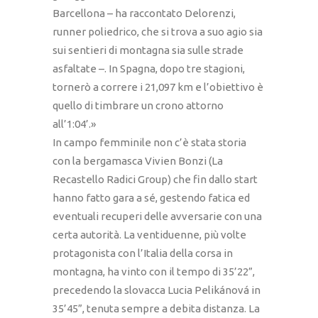
Barcellona – ha raccontato Delorenzi,
runner poliedrico, che si trova a suo agio sia
sui sentieri di montagna sia sulle strade
asfaltate –. In Spagna, dopo tre stagioni,
tornerò a correre i 21,097 km e l’obiettivo è
quello di timbrare un crono attorno
all’1:04’.»
In campo femminile non c’è stata storia
con la bergamasca Vivien Bonzi (La
Recastello Radici Group) che fin dallo start
hanno fatto gara a sé, gestendo fatica ed
eventuali recuperi delle avversarie con una
certa autorità. La ventiduenne, più volte
protagonista con l’Italia della corsa in
montagna, ha vinto con il tempo di 35’22”,
precedendo la slovacca Lucia Pelikánová in
35’45”, tenuta sempre a debita distanza. La