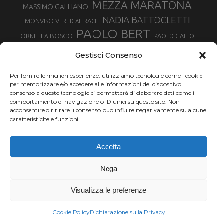
MEZZA MARATONA
MASSIMO GALLIANO
NADIA BATTOCLETTI
MONVISO VERTICAL RACE
PAOLO BERT
ORNELLA BOSCO
PAOLO GALLO
ROLANDO PIANA
PIETRO RIVA
PODISMO VENETO
Gestisci Consenso
RUGGERO PERTILE
SILVIA RAMPAZZO
SERGIO BONALDI
TOR DES GEANTS
Per fornire le migliori esperienze, utilizziamo tecnologie come i cookie
SONIA GLAREY
TAVAGNASCO
SILVIA SERAFINI
per memorizzare e/o accedere alle informazioni del dispositivo. Il
TRAIL MONTE CASTO
TOUR MONVISO TRAIL
TROFEO KIMA
consenso a queste tecnologie ci permetterà di elaborare dati come il
TURIN MARATHON
comportamento di navigazione o ID unici su questo sito. Non
VAL DI FASSA RUNNING
URBAN ZEMMER
acconsentire o ritirare il consenso può influire negativamente su alcune
VALENTINA BELOTTI
caratteristiche e funzioni.
VALERIA ROFFINO
VALERIA STRANEO
VALETUDO
Accetta
VENICE MARATHON
VALTELLINA WINE TRAIL
VENICEMARATHON
XAVIER CHEVRIER
WILLIAM BOFFELLI
Nega
YEMAN CRIPPA
Visualizza le preferenze
Chi siamo |
Termini d'uso |
Privacy |
Cookie
Copyright ©2024 Outdoor Passion di Costa Giancarlo, P.I. 11214180017 C.F.
Cookie Policy
Dichiarazione sulla Privacy