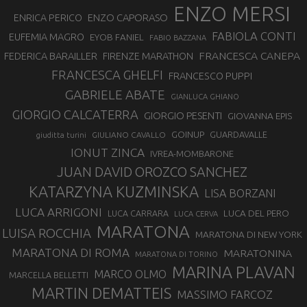
ENZO MERSI
ENZO CAPORASO
ENRICA PERICO
FABIOLA CONTI
EUFEMIA MAGRO
EYOB FANIEL
FABIO BAZZANA
FRANCESCA CANEPA
FEDERICA BARAILLER
FIRENZE MARATHON
FRANCESCA GHELFI
FRANCESCO PUPPI
GABRIELE ABATE
GIANLUCA GHIANO
GIORGIO CALCATERRA
GIORGIO PESENTI
GIOVANNA EPIS
GOINUP
GUARDAVALLE
GIULIANO CAVALLO
giuditta turini
IONUT ZINCA
IVREA-MOMBARONE
JUAN DAVID OROZCO SANCHEZ
KATARZYNA KUZMINSKA
LISA BORZANI
LUCA ARRIGONI
LUCA DEL PERO
LUCA CARRARA
LUCA CERVA
MARATONA
LUISA ROCCHIA
MARATONA DI NEW YORK
MARATONA DI ROMA
MARATONINA
MARATONA DI TORINO
MARINA PLAVAN
MARCO OLMO
MARCELLA BELLETTI
MARTIN DEMATTEIS
MASSIMO FARCOZ