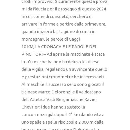
crolli improvvisi. Sicuramente questa prova
mi dà fiducia per il proseguo di questo 2024
in cui, come di consueto, cercherò di
arrivare in forma a partire dalla primavera,
quando inizierò la stagione di corsa in
montagna», le parole di Gaggi.
10 KM, LA CRONACA E LE PAROLE DEI
VINCITORI – Ad aprire la mattinata è stata
la 10 km, che ha non ha deluso le attese
della vigilia, regalando un avvincente duello
e prestazioni cronometriche interessanti.
Al maschile il successo se lo sono giocati il
ticinese Marco Delorenzi e il valdostano
dell’Atletica Valli Bergamasche Xavier
Chevrier: i due hanno salutato la
concorrenza già dopo il 2° km dando vita a
uno spalla a spalla risoltosi a 2.000 m dalla
linea d’arrivo. Lo svizzero Delorenzi ha