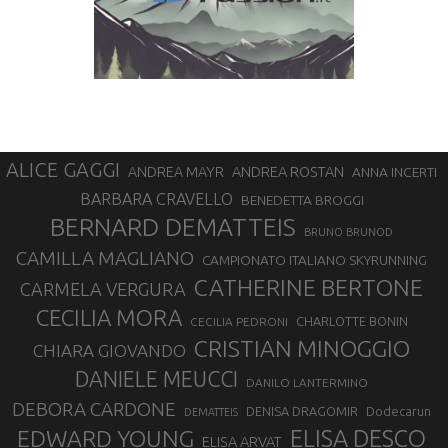
ALICE GAGGI
ANDREA ROSTAN
ANDREA MAYR
ANNA INCERTI
BARBARA CRAVELLO
BENEDETTA BROGGI
BERNARD DEMATTEIS
BRUNO BRUNOD
CAMILLA MAGLIANO
CAMPIONATO ITALIANO SKYRUNNING
CATHERINE BERTONE
CARMELA VERGURA
CECILIA MORA
CHARLOTTE BONIN
CECILIA PEDRONI
CRISTIAN MINOGGIO
CHIARA GIOVANDO
DANIELE MEUCCI
DANILO LANTERMINO
DEBORA CARDONE
DENISA DRAGOMIR
Dodecarun
DEMATTEIS
EDWARD YOUNG
ELISA DESCO
ELISA ARVAT