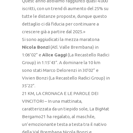
Quest’anno abbiamo raggiunto quasi 4.000
iscritti, con un trend di aumento del 25% su
tutte le distanze proposte, dunque questo
dettaglio ci dà fiducia per continuare a
crescere già a partire dal 2025.»
Si sono aggiudicati la mezza maratona
Nicola Bonzi
(Atl. Valle Brembana) in
1:06’02” e
Alice Gaggi
(La Recastello Radici
Group) in 1:15’43”. A dominare la 10 km
sono stati Marco Delorenzi in 30’02” e
Vivien Bonzi (La Recastello Radici Group) in
35’22”.
21 KM, LA CRONACA E LE PAROLE DEI
VINCITORI – In una mattinata,
caratterizzata da un tiepido sole, La BigMat
Bergamo21 ha regalato, al maschile,
un’emozionante testa a testa tra il nativo
della Val Brembana Nicola Bonzi e