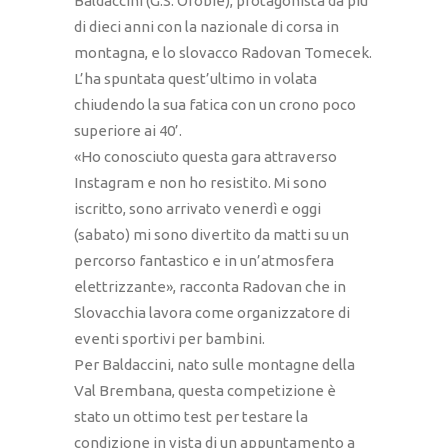
Baldaccini (G.S. Orobie), protagonista da più
di dieci anni con la nazionale di corsa in
montagna, e lo slovacco Radovan Tomecek.
L’ha spuntata quest’ultimo in volata
chiudendo la sua fatica con un crono poco
superiore ai 40’.
«Ho conosciuto questa gara attraverso
Instagram e non ho resistito. Mi sono
iscritto, sono arrivato venerdì e oggi
(sabato) mi sono divertito da matti su un
percorso fantastico e in un’atmosfera
elettrizzante», racconta Radovan che in
Slovacchia lavora come organizzatore di
eventi sportivi per bambini.
Per Baldaccini, nato sulle montagne della
Val Brembana, questa competizione è
stato un ottimo test per testare la
condizione in vista di un appuntamento a