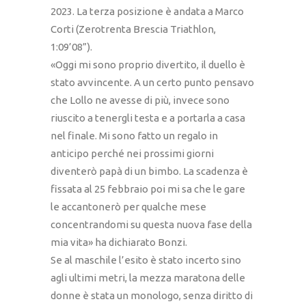
2023. La terza posizione è andata a Marco
Corti (Zerotrenta Brescia Triathlon,
1:09’08”).
«Oggi mi sono proprio divertito, il duello è
stato avvincente. A un certo punto pensavo
che Lollo ne avesse di più, invece sono
riuscito a tenergli testa e a portarla a casa
nel finale. Mi sono fatto un regalo in
anticipo perché nei prossimi giorni
diventerò papà di un bimbo. La scadenza è
fissata al 25 febbraio poi mi sa che le gare
le accantonerò per qualche mese
concentrandomi su questa nuova fase della
mia vita» ha dichiarato Bonzi.
Se al maschile l’esito è stato incerto sino
agli ultimi metri, la mezza maratona delle
donne è stata un monologo, senza diritto di