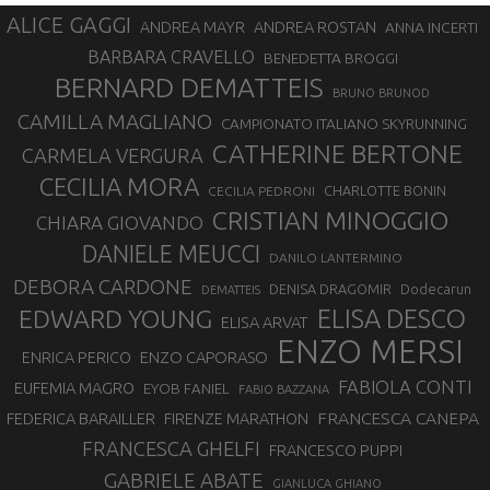
ALICE GAGGI
ANDREA ROSTAN
ANDREA MAYR
ANNA INCERTI
BARBARA CRAVELLO
BENEDETTA BROGGI
BERNARD DEMATTEIS
BRUNO BRUNOD
CAMILLA MAGLIANO
CAMPIONATO ITALIANO SKYRUNNING
CATHERINE BERTONE
CARMELA VERGURA
CECILIA MORA
CHARLOTTE BONIN
CECILIA PEDRONI
CRISTIAN MINOGGIO
CHIARA GIOVANDO
DANIELE MEUCCI
DANILO LANTERMINO
DEBORA CARDONE
DENISA DRAGOMIR
Dodecarun
DEMATTEIS
EDWARD YOUNG
ELISA DESCO
ELISA ARVAT
ENZO MERSI
ENZO CAPORASO
ENRICA PERICO
FABIOLA CONTI
EUFEMIA MAGRO
EYOB FANIEL
FABIO BAZZANA
FRANCESCA CANEPA
FEDERICA BARAILLER
FIRENZE MARATHON
FRANCESCA GHELFI
FRANCESCO PUPPI
GABRIELE ABATE
GIANLUCA GHIANO