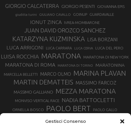
GIORGIO CALCATERRA
GIORGIO PESENTI
GIOVANNA EPIS
GOINUP
GUARDAVALLE
GIULIANO CAVALLO
giuditta turini
IONUT ZINCA
IVREA-MOMBARONE
JUAN DAVID OROZCO SANCHEZ
KATARZYNA KUZMINSKA
LISA BORZANI
LUCA ARRIGONI
LUCA DEL PERO
LUCA CARRARA
LUCA CERVA
MARATONA
LUISA ROCCHIA
MARATONA DI NEW YORK
MARATONA DI ROMA
MARATONINA
MARATONA DI TORINO
MARINA PLAVAN
MARCO OLMO
MARCELLA BELLETTI
MARTIN DEMATTEIS
MASSIMO FARCOZ
MEZZA MARATONA
MASSIMO GALLIANO
NADIA BATTOCLETTI
MONVISO VERTICAL RACE
PAOLO BERT
ORNELLA BOSCO
PAOLO GALLO
ROLANDO PIANA
PIETRO RIVA
PODISMO VENETO
Gestisci Consenso
RUGGERO PERTILE
SILVIA RAMPAZZO
SERGIO BONALDI