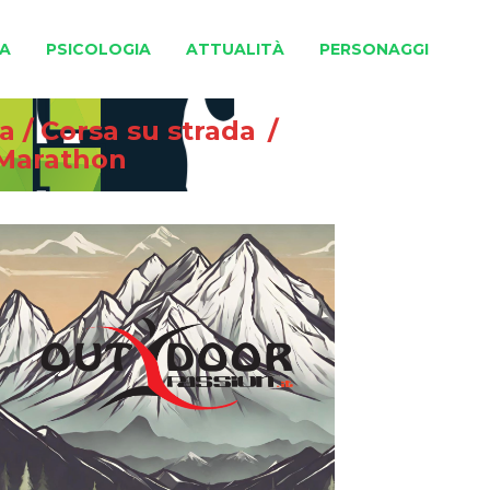
A
PSICOLOGIA
ATTUALITÀ
PERSONAGGI
na
/
Corsa su strada
/
eMarathon