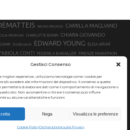
DEMATTEIS
CAMILLA MAGLIANO
BRUNO BRUNOD
CHIARA GIOVANDO
CHARLOTTE BONIN
CILIA PEDRONI
EDWARD YOUNG
ELISA ARVAT
GOMIR
Dodecarun
FABIOLA CONTI
FEDERICA BARAILLER
FIRENZE MARATHON
RA
GIORGIO PESENTI
GIOVANNA EPIS
GIULIANO CAVALLO
giuditta turini
Gestisci Consenso
MINSKA
LUCA ARRIGONI
LISA BORZANI
LUCA CARRARA
le migliori esperienze, utilizziamo tecnologie come i cookie per
MARATONINA
MARCO OLMO
MARCELLA BELLETTI
 DI TORINO
e/o accedere alle informazioni del dispositivo. Il consenso a queste
TONA
ci permetterà di elaborare dati come il comportamento di navigazione o
NADIA BATTOCLETTI
MONVISO VERTICAL RACE
questo sito. Non acconsentire o ritirare il consenso può influire
SILVIA RAMPAZZO
te su alcune caratteristiche e funzioni.
SONIA GLAREY
SERGIO BONALDI
SILVIA SERAFINI
VALENTINA BELOTTI
VAL DI FASSA RUNNING
VALERIA ROFFINO
XAVIER CHEVRIER
YEMAN CRIPPA
cetta
Nega
Visualizza le preferenze
Cookie Policy
Dichiarazione sulla Privacy