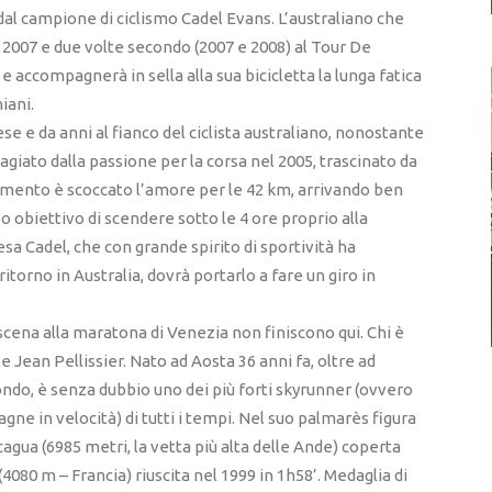
 dal campione di ciclismo Cadel Evans. L’australiano che
r 2007 e due volte secondo (2007 e 2008) al Tour De
e accompagnerà in sella alla sua bicicletta la lunga fatica
iani.
se e da anni al fianco del ciclista australiano, nonostante
tagiato dalla passione per la corsa nel 2005, trascinato da
mento è scoccato l’amore per le 42 km, arrivando ben
o obiettivo di scendere sotto le 4 ore proprio alla
a Cadel, che con grande spirito di sportività ha
ritorno in Australia, dovrà portarlo a fare un giro in
scena alla maratona di Venezia non finiscono qui. Chi è
 Jean Pellissier. Nato ad Aosta 36 anni fa, oltre ad
mondo, è senza dubbio uno dei più forti skyrunner (ovvero
gne in velocità) di tutti i tempi. Nel suo palmarès figura
cagua (6985 metri, la vetta più alta delle Ande) coperta
4080 m – Francia) riuscita nel 1999 in 1h58’. Medaglia di