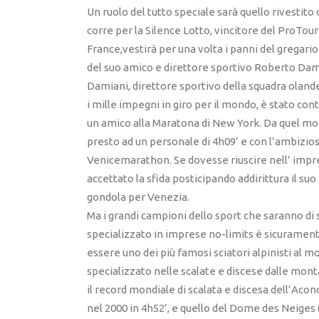
Un ruolo del tutto speciale sarà quello rivestito
corre per la Silence Lotto, vincitore del ProTou
France,vestirà per una volta i panni del gregario 
del suo amico e direttore sportivo Roberto Dam
Damiani, direttore sportivo della squadra olande
i mille impegni in giro per il mondo, è stato con
un amico alla Maratona di New York. Da quel mo
presto ad un personale di 4h09’ e con l’ambizios
Venicemarathon. Se dovesse riuscire nell’ impres
accettato la sfida posticipando addirittura il suo 
gondola per Venezia.
Ma i grandi campioni dello sport che saranno di 
specializzato in imprese no-limits è sicuramente
essere uno dei più famosi sciatori alpinisti al 
specializzato nelle scalate e discese dalle monta
il record mondiale di scalata e discesa dell’Acon
nel 2000 in 4h52’, e quello del Dome des Neiges (