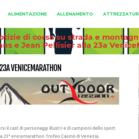
ALIMENTAZIONE
ALLENAMENTO
ATTREZZATUR
otizie di corsa su strada e montag
ans e Jean Pellisier alla 23a Venic
A 23A VENICEMARATHON
rsi il cast di personaggi illustri e di campioni dello sport
a 23ª enicemarathon Trofeo Casinò di Venezia.