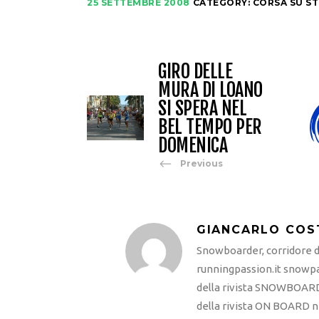
25 SETTEMBRE 2008
CATEGORY:
CORSA SU S
GIRO DELLE
MURA DI LOANO
SI SPERA NEL
BEL TEMPO PER
DOMENICA
Previous
GIANCARLO COS
Snowboarder, corridore di
runningpassion.it snowpas
della rivista SNOWBOARD
della rivista ON BOARD ne