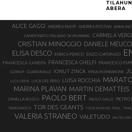
TILAHUN
ABERA
ALICE GAGGI
ANDREA ROSTAN
ANDREA MAYR
ANNA INC
CARMELA VERG
CAMPIONATO ITALIANO SKYRUNNING
CRISTIAN MINOGGIO
DANIELE MEUCCI
E
ELISA DESCO
ENZO CAPORASO
ENRICA PERICO
FRANCESCA GHELFI
FRANCESCA CANEPA
FRANCESCO PUP
J
IONUT ZINCA
GOINUP
GUARDAVALLE
IVREA-MOMBARONE
MARAT
LUISA ROCCHIA
LUCA DEL PERO
LUCA CERVA
MARINA PLAVAN
MARTIN DEMATTEIS
PAOLO BERT
PIETRO 
ORNELLA BOSCO
PAOLO GALLO
TOR DES GEANTS
TAVAGNASCO
TRAI
TOUR MONVISO TRAIL
VALERIA STRANEO
VALETUDO
VALTELLINA