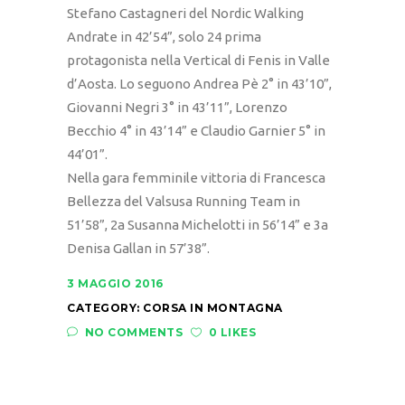
Stefano Castagneri del Nordic Walking
Andrate in 42’54”, solo 24 prima
protagonista nella Vertical di Fenis in Valle
d’Aosta. Lo seguono Andrea Pè 2° in 43’10”,
Giovanni Negri 3° in 43’11”, Lorenzo
Becchio 4° in 43’14” e Claudio Garnier 5° in
44’01”.
Nella gara femminile vittoria di Francesca
Bellezza del Valsusa Running Team in
51’58”, 2a Susanna Michelotti in 56’14” e 3a
Denisa Gallan in 57’38”.
3 MAGGIO 2016
CATEGORY:
CORSA IN MONTAGNA
NO COMMENTS
0 LIKES