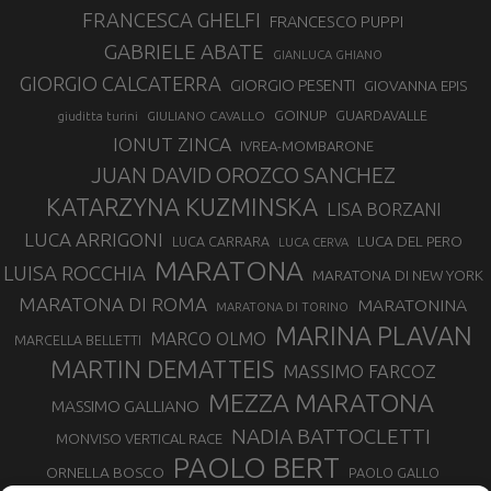
FRANCESCA GHELFI
FRANCESCO PUPPI
GABRIELE ABATE
GIANLUCA GHIANO
GIORGIO CALCATERRA
GIORGIO PESENTI
GIOVANNA EPIS
GOINUP
GUARDAVALLE
GIULIANO CAVALLO
giuditta turini
IONUT ZINCA
IVREA-MOMBARONE
JUAN DAVID OROZCO SANCHEZ
KATARZYNA KUZMINSKA
LISA BORZANI
LUCA ARRIGONI
LUCA DEL PERO
LUCA CARRARA
LUCA CERVA
MARATONA
LUISA ROCCHIA
MARATONA DI NEW YORK
MARATONA DI ROMA
MARATONINA
MARATONA DI TORINO
MARINA PLAVAN
MARCO OLMO
MARCELLA BELLETTI
MARTIN DEMATTEIS
MASSIMO FARCOZ
MEZZA MARATONA
MASSIMO GALLIANO
NADIA BATTOCLETTI
MONVISO VERTICAL RACE
PAOLO BERT
ORNELLA BOSCO
PAOLO GALLO