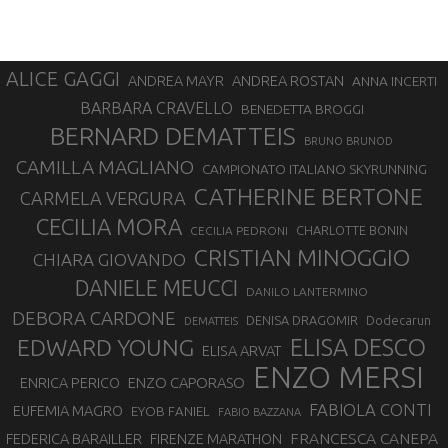
ALICE GAGGI
ANDREA ROSTAN
ANDREA MAYR
ANNA INCERTI
BARBARA CRAVELLO
BENEDETTA BROGGI
BERNARD DEMATTEIS
BRUNO BRUNOD
CAMILLA MAGLIANO
CAMPIONATO ITALIANO SKYRUNNING
CATHERINE BERTONE
CARMELA VERGURA
CECILIA MORA
CHARLOTTE BONIN
CECILIA PEDRONI
CRISTIAN MINOGGIO
CHIARA GIOVANDO
DANIELE MEUCCI
DANILO LANTERMINO
DEBORA CARDONE
DENISA DRAGOMIR
Dodecarun
DEMATTEIS
EDWARD YOUNG
ELISA DESCO
ELISA ARVAT
ENZO MERSI
ENZO CAPORASO
ENRICA PERICO
FABIOLA CONTI
EUFEMIA MAGRO
EYOB FANIEL
FABIO BAZZANA
FRANCESCA CANEPA
FEDERICA BARAILLER
FIRENZE MARATHON