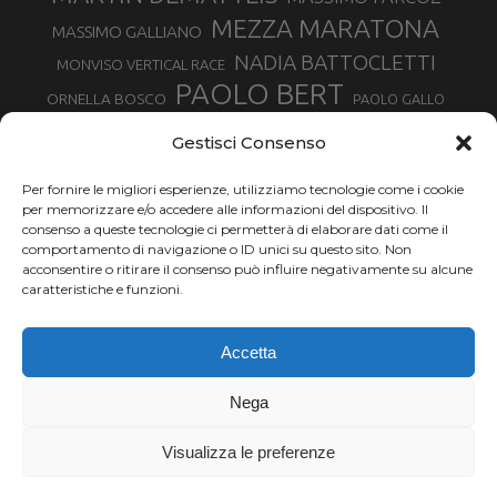
MEZZA MARATONA
MASSIMO GALLIANO
NADIA BATTOCLETTI
MONVISO VERTICAL RACE
PAOLO BERT
ORNELLA BOSCO
PAOLO GALLO
ROLANDO PIANA
PIETRO RIVA
PODISMO VENETO
Gestisci Consenso
RUGGERO PERTILE
SILVIA RAMPAZZO
SERGIO BONALDI
TOR DES GEANTS
Per fornire le migliori esperienze, utilizziamo tecnologie come i cookie
SONIA GLAREY
TAVAGNASCO
SILVIA SERAFINI
per memorizzare e/o accedere alle informazioni del dispositivo. Il
TRAIL MONTE CASTO
TOUR MONVISO TRAIL
TROFEO KIMA
consenso a queste tecnologie ci permetterà di elaborare dati come il
TURIN MARATHON
comportamento di navigazione o ID unici su questo sito. Non
VAL DI FASSA RUNNING
URBAN ZEMMER
acconsentire o ritirare il consenso può influire negativamente su alcune
VALENTINA BELOTTI
caratteristiche e funzioni.
VALERIA ROFFINO
VALERIA STRANEO
VALETUDO
Accetta
VENICE MARATHON
VALTELLINA WINE TRAIL
VENICEMARATHON
XAVIER CHEVRIER
WILLIAM BOFFELLI
Nega
YEMAN CRIPPA
Visualizza le preferenze
Chi siamo |
Termini d'uso |
Privacy |
Cookie
Copyright ©2024 Outdoor Passion di Costa Giancarlo, P.I. 11214180017 C.F.