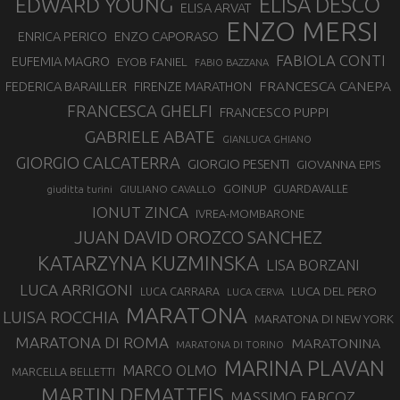
EDWARD YOUNG
ELISA DESCO
ELISA ARVAT
ENZO MERSI
ENZO CAPORASO
ENRICA PERICO
FABIOLA CONTI
EUFEMIA MAGRO
EYOB FANIEL
FABIO BAZZANA
FRANCESCA CANEPA
FEDERICA BARAILLER
FIRENZE MARATHON
FRANCESCA GHELFI
FRANCESCO PUPPI
GABRIELE ABATE
GIANLUCA GHIANO
GIORGIO CALCATERRA
GIORGIO PESENTI
GIOVANNA EPIS
GOINUP
GUARDAVALLE
GIULIANO CAVALLO
giuditta turini
IONUT ZINCA
IVREA-MOMBARONE
JUAN DAVID OROZCO SANCHEZ
KATARZYNA KUZMINSKA
LISA BORZANI
LUCA ARRIGONI
LUCA DEL PERO
LUCA CARRARA
LUCA CERVA
MARATONA
LUISA ROCCHIA
MARATONA DI NEW YORK
MARATONA DI ROMA
MARATONINA
MARATONA DI TORINO
MARINA PLAVAN
MARCO OLMO
MARCELLA BELLETTI
MARTIN DEMATTEIS
MASSIMO FARCOZ