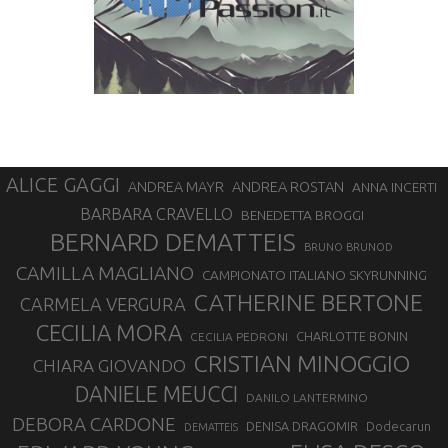
ALICE GAGGI
ANDREA ROSTAN
ANDREA MAYR
ANNA INCERTI
BARBARA CRAVELLO
BENEDETTA BROGGI
BERNARD DEMATTEIS
BRUNO BRUNOD
CAMILLA MAGLIANO
CAMPIONATO ITALIANO SKYRUNNING
CATHERINE BERTONE
CARMELA VERGURA
CECILIA MORA
CHARLOTTE BONIN
CECILIA PEDRONI
CRISTIAN MINOGGIO
CHIARA GIOVANDO
DANIELE MEUCCI
DANILO LANTERMINO
DEBORA CARDONE
DENISA DRAGOMIR
Dodecarun
DEMATTEIS