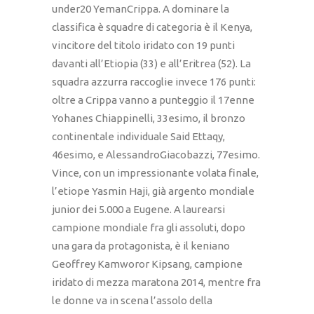
under20 YemanCrippa. A dominare la
classifica è squadre di categoria è il Kenya,
vincitore del titolo iridato con 19 punti
davanti all’Etiopia (33) e all’Eritrea (52). La
squadra azzurra raccoglie invece 176 punti:
oltre a Crippa vanno a punteggio il 17enne
Yohanes Chiappinelli, 33esimo, il bronzo
continentale individuale Said Ettaqy,
46esimo, e AlessandroGiacobazzi, 77esimo.
Vince, con un impressionante volata finale,
l’etiope Yasmin Haji, già argento mondiale
junior dei 5.000 a Eugene. A laurearsi
campione mondiale fra gli assoluti, dopo
una gara da protagonista, è il keniano
Geoffrey Kamworor Kipsang, campione
iridato di mezza maratona 2014, mentre fra
le donne va in scena l’assolo della