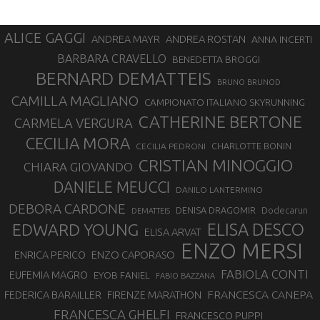
ALICE GAGGI
ANDREA ROSTAN
ANDREA MAYR
ANNA INCERTI
BARBARA CRAVELLO
BENEDETTA BROGGI
BERNARD DEMATTEIS
BRUNO BRUNOD
CAMILLA MAGLIANO
CAMPIONATO ITALIANO SKYRUNNING
CATHERINE BERTONE
CARMELA VERGURA
CECILIA MORA
CHARLOTTE BONIN
CECILIA PEDRONI
CRISTIAN MINOGGIO
CHIARA GIOVANDO
DANIELE MEUCCI
DANILO LANTERMINO
DEBORA CARDONE
DENISA DRAGOMIR
Dodecarun
DEMATTEIS
EDWARD YOUNG
ELISA DESCO
ELISA ARVAT
ENZO MERSI
ENZO CAPORASO
ENRICA PERICO
FABIOLA CONTI
EUFEMIA MAGRO
EYOB FANIEL
FABIO BAZZANA
FRANCESCA CANEPA
FEDERICA BARAILLER
FIRENZE MARATHON
FRANCESCA GHELFI
FRANCESCO PUPPI