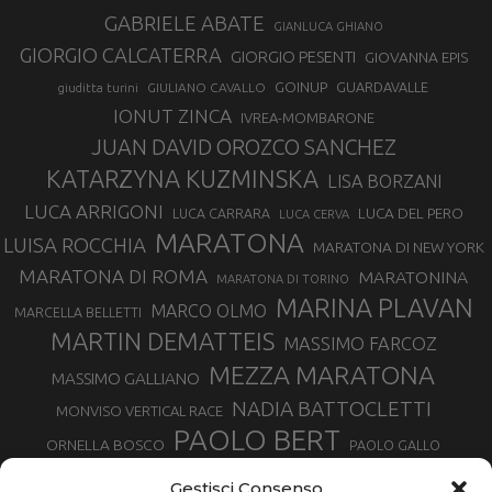
GABRIELE ABATE
GIANLUCA GHIANO
GIORGIO CALCATERRA
GIORGIO PESENTI
GIOVANNA EPIS
GOINUP
GUARDAVALLE
GIULIANO CAVALLO
giuditta turini
IONUT ZINCA
IVREA-MOMBARONE
JUAN DAVID OROZCO SANCHEZ
KATARZYNA KUZMINSKA
LISA BORZANI
LUCA ARRIGONI
LUCA DEL PERO
LUCA CARRARA
LUCA CERVA
MARATONA
LUISA ROCCHIA
MARATONA DI NEW YORK
MARATONA DI ROMA
MARATONINA
MARATONA DI TORINO
MARINA PLAVAN
MARCO OLMO
MARCELLA BELLETTI
MARTIN DEMATTEIS
MASSIMO FARCOZ
MEZZA MARATONA
MASSIMO GALLIANO
NADIA BATTOCLETTI
MONVISO VERTICAL RACE
PAOLO BERT
ORNELLA BOSCO
PAOLO GALLO
ROLANDO PIANA
PIETRO RIVA
PODISMO VENETO
Gestisci Consenso