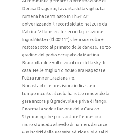
Al femminile perentoria affermazione di
Denisa Dragomir, favorita della vigilia. La
rumena ha terminato in 1h54’22”
polverizzando il record siglato nel 2016 da
Katrine Villumsen. In seconda posizione
Ingrid Mutter (2h00’11”) che a sua volta è
restata sotto al primato della danese. Terzo
gradino del podio occupato da Martina
Brambilla, due volte vincitrice della sky di
casa. Nelle migliori cinque Sara Rapezzi e
l’ultra runner Graziana Pe.
Nonostante le previsioni indicassero
tempo incerto, il cielo ha retto rendendo la
gara ancora più gradevole e priva di fango.
Enorme la soddisfazione della Carvico
Skyrunning che può vantare l’ennesimo
muro sfondato a livello di numeri: dai circa
600 iscritti della passata edizione, si è saliti