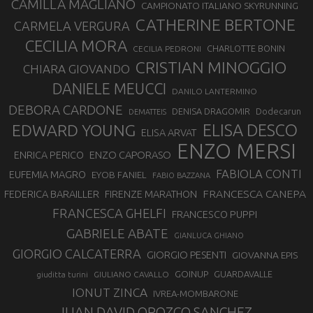
CAMILLA MAGLIANO
CAMPIONATO ITALIANO SKYRUNNING
CATHERINE BERTONE
CARMELA VERGURA
CECILIA MORA
CHARLOTTE BONIN
CECILIA PEDRONI
CRISTIAN MINOGGIO
CHIARA GIOVANDO
DANIELE MEUCCI
DANILO LANTERMINO
DEBORA CARDONE
DENISA DRAGOMIR
Dodecarun
DEMATTEIS
EDWARD YOUNG
ELISA DESCO
ELISA ARVAT
ENZO MERSI
ENZO CAPORASO
ENRICA PERICO
FABIOLA CONTI
EUFEMIA MAGRO
EYOB FANIEL
FABIO BAZZANA
FRANCESCA CANEPA
FEDERICA BARAILLER
FIRENZE MARATHON
FRANCESCA GHELFI
FRANCESCO PUPPI
GABRIELE ABATE
GIANLUCA GHIANO
GIORGIO CALCATERRA
GIORGIO PESENTI
GIOVANNA EPIS
GOINUP
GUARDAVALLE
GIULIANO CAVALLO
giuditta turini
IONUT ZINCA
IVREA-MOMBARONE
JUAN DAVID OROZCO SANCHEZ