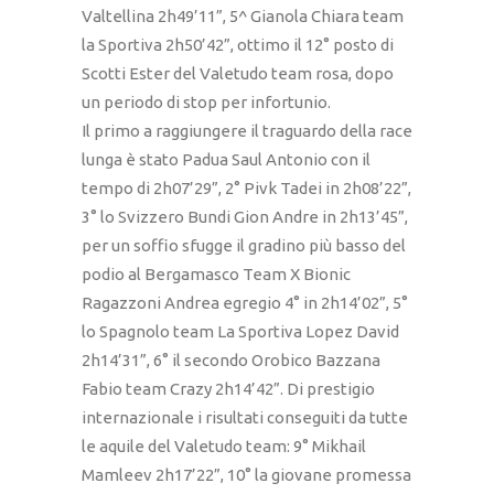
Valtellina 2h49’11”, 5^ Gianola Chiara team
la Sportiva 2h50’42”, ottimo il 12° posto di
Scotti Ester del Valetudo team rosa, dopo
un periodo di stop per infortunio.
Il primo a raggiungere il traguardo della race
lunga è stato Padua Saul Antonio con il
tempo di 2h07’29”, 2° Pivk Tadei in 2h08’22”,
3° lo Svizzero Bundi Gion Andre in 2h13’45”,
per un soffio sfugge il gradino più basso del
podio al Bergamasco Team X Bionic
Ragazzoni Andrea egregio 4° in 2h14’02”, 5°
lo Spagnolo team La Sportiva Lopez David
2h14’31”, 6° il secondo Orobico Bazzana
Fabio team Crazy 2h14’42”. Di prestigio
internazionale i risultati conseguiti da tutte
le aquile del Valetudo team: 9° Mikhail
Mamleev 2h17’22”, 10° la giovane promessa