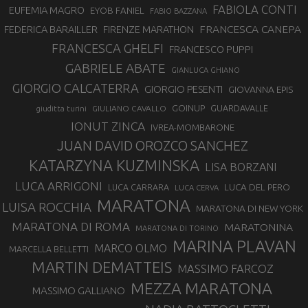
FABIOLA CONTI
EUFEMIA MAGRO
EYOB FANIEL
FABIO BAZZANA
FRANCESCA CANEPA
FEDERICA BARAILLER
FIRENZE MARATHON
FRANCESCA GHELFI
FRANCESCO PUPPI
GABRIELE ABATE
GIANLUCA GHIANO
GIORGIO CALCATERRA
GIORGIO PESENTI
GIOVANNA EPIS
GOINUP
GUARDAVALLE
GIULIANO CAVALLO
giuditta turini
IONUT ZINCA
IVREA-MOMBARONE
JUAN DAVID OROZCO SANCHEZ
KATARZYNA KUZMINSKA
LISA BORZANI
LUCA ARRIGONI
LUCA DEL PERO
LUCA CARRARA
LUCA CERVA
MARATONA
LUISA ROCCHIA
MARATONA DI NEW YORK
MARATONA DI ROMA
MARATONINA
MARATONA DI TORINO
MARINA PLAVAN
MARCO OLMO
MARCELLA BELLETTI
MARTIN DEMATTEIS
MASSIMO FARCOZ
MEZZA MARATONA
MASSIMO GALLIANO