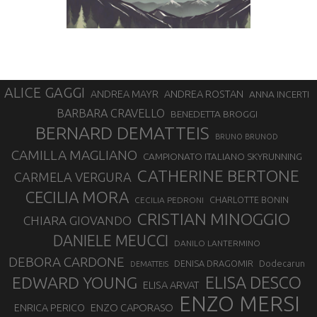
ALICE GAGGI
ANDREA ROSTAN
ANDREA MAYR
ANNA INCERTI
BARBARA CRAVELLO
BENEDETTA BROGGI
BERNARD DEMATTEIS
BRUNO BRUNOD
CAMILLA MAGLIANO
CAMPIONATO ITALIANO SKYRUNNING
CATHERINE BERTONE
CARMELA VERGURA
CECILIA MORA
CHARLOTTE BONIN
CECILIA PEDRONI
CRISTIAN MINOGGIO
CHIARA GIOVANDO
DANIELE MEUCCI
DANILO LANTERMINO
DEBORA CARDONE
DENISA DRAGOMIR
Dodecarun
DEMATTEIS
EDWARD YOUNG
ELISA DESCO
ELISA ARVAT
ENZO MERSI
ENZO CAPORASO
ENRICA PERICO