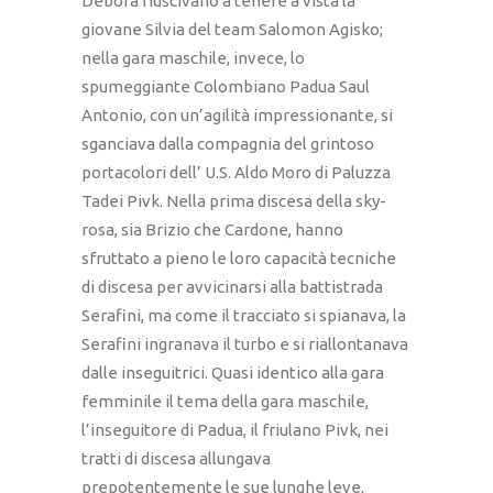
Debora riuscivano a tenere a vista la
giovane Silvia del team Salomon Agisko;
nella gara maschile, invece, lo
spumeggiante Colombiano Padua Saul
Antonio, con un’agilità impressionante, si
sganciava dalla compagnia del grintoso
portacolori dell’ U.S. Aldo Moro di Paluzza
Tadei Pivk. Nella prima discesa della sky-
rosa, sia Brizio che Cardone, hanno
sfruttato a pieno le loro capacità tecniche
di discesa per avvicinarsi alla battistrada
Serafini, ma come il tracciato si spianava, la
Serafini ingranava il turbo e si riallontanava
dalle inseguitrici. Quasi identico alla gara
femminile il tema della gara maschile,
l’inseguitore di Padua, il friulano Pivk, nei
tratti di discesa allungava
prepotentemente le sue lunghe leve,