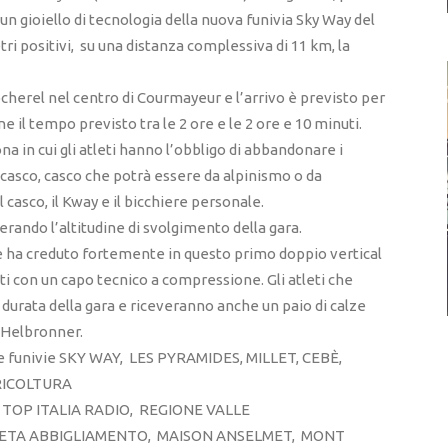
n gioiello di tecnologia della nuova funivia Sky Way del
tri positivi, su una distanza complessiva di 11 km, la
ocherel nel centro di Courmayeur e l’arrivo è previsto per
 il tempo previsto tra le 2 ore e le 2 ore e 10 minuti.
ona in cui gli atleti hanno l’obbligo di abbandonare i
l casco, casco che potrà essere da alpinismo o da
 casco, il Kway e il bicchiere personale.
rando l’altitudine di svolgimento della gara.
 ha creduto fortemente in questo primo doppio vertical
ti con un capo tecnico a compressione. Gli atleti che
durata della gara e riceveranno anche un paio di calze
 Helbronner.
: le funivie SKY WAY, LES PYRAMIDES, MILLET, CEBÈ,
RICOLTURA
TOP ITALIA RADIO, REGIONE VALLE
BETA ABBIGLIAMENTO, MAISON ANSELMET, MONT