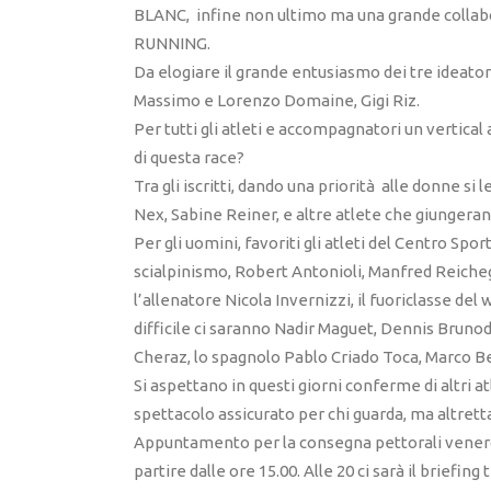
BLANC, infine non ultimo ma una grande collab
RUNNING.
Da elogiare il grande entusiasmo dei tre ideator
Massimo e Lorenzo Domaine, Gigi Riz.
Per tutti gli atleti e accompagnatori un vertical a 
di questa race?
Tra gli iscritti, dando una priorità alle donne si
Nex, Sabine Reiner, e altre atlete che giungerann
Per gli uomini, favoriti gli atleti del Centro Spo
scialpinismo, Robert Antonioli, Manfred Reiche
l’allenatore Nicola Invernizzi, il fuoriclasse del 
difficile ci saranno Nadir Maguet, Dennis Brun
Cheraz, lo spagnolo Pablo Criado Toca, Marco Be
Si aspettano in questi giorni conferme di altri at
spettacolo assicurato per chi guarda, ma altrettan
Appuntamento per la consegna pettorali venerd
partire dalle ore 15.00. Alle 20 ci sarà il briefin