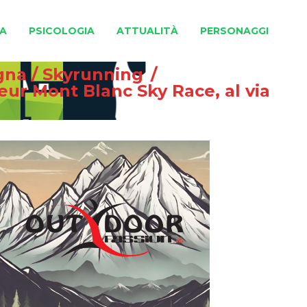
A
PSICOLOGIA
ATTUALITÀ
PERSONAGGI
gna
/
Skyrunning
/
eur Mont Blanc Sky Race, al via