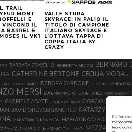
L TRAIL
YEUR MONT
VALLE STURA
BOFFELLI E
SKYRACE: IN PALIO IL
 VINCONO IL
TITOLO DI CAMPIONE
 A BARREL E
ITALIANO SKYRACE E
-MOSES IL VK1
L’OTTAVA TAPPA DI
COPPA ITALIA BY
CRAZY
BERNARD 
BARBARA CRAVELLO
ERTI
BENEDETTA BROGGI
CATHERINE BERTONE
CECILIA MORA
URA
CE
DEBORA CARDONE
DENISA DRA
DANILO LANTERMINO
DEMATTEIS
NZO MERSI
EUFEMIA MAGRO
EYOB FANIEL
FABIO BAZZANA
GABRIELE ABATE
GIORGIO CALCATER
PI
GIANLUCA GHIANO
KATARZYNA KUZ
UAN DAVID OROZCO SANCHEZ
ONA
Per fornire 
MARATONA DI ROMA
MARATONA DI NEW YORK
MARATONA
memorizzare 
MEZZA MARA
tecnologie 
MASSIMO FARCOZ
MASSIMO GALLIANO