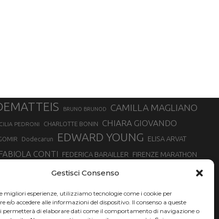
DEMATTEIS
CAMILLA MAGLIANO
BRUNO BRUNOD
CHIARA GIOVANDO
CHARLOTTE BONIN
CILIA PEDRONI
EDWARD YOUNG
ELISA ARVAT
GOMIR
Dodecarun
FABIOLA CONTI
FEDERICA BARAILLER
FIRENZE MARATHON
RA
GIORGIO PESENTI
GIOVANNA EPIS
GIULIANO CAVALLO
giuditta turini
Gestisci Consenso
MINSKA
LUCA ARRIGONI
LISA BORZANI
LUCA CARRARA
le migliori esperienze, utilizziamo tecnologie come i cookie per
MARATONINA
MARCO OLMO
MARCELLA BELLETTI
 DI TORINO
e/o accedere alle informazioni del dispositivo. Il consenso a queste
TONA
ci permetterà di elaborare dati come il comportamento di navigazione o
NADIA BATTOCLETTI
MONVISO VERTICAL RACE