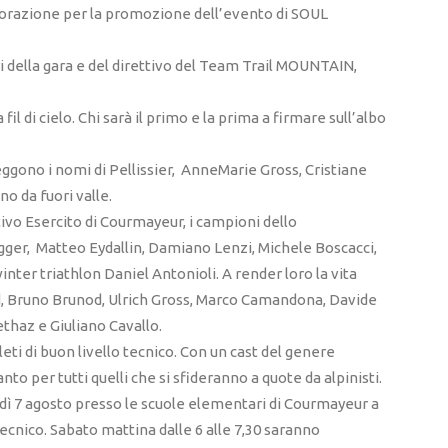
orazione per la promozione dell’evento di SOUL
i della gara e del direttivo del Team Trail MOUNTAIN,
fil di cielo. Chi sarà il primo e la prima a firmare sull’albo
 leggono i nomi di Pellissier, AnneMarie Gross, Cristiane
o da fuori valle.
rtivo Esercito di Courmayeur, i campioni dello
gger, Matteo Eydallin, Damiano Lenzi, Michele Boscacci,
winter triathlon Daniel Antonioli. A render loro la vita
od, Bruno Brunod, Ulrich Gross, Marco Camandona, Davide
thaz e Giuliano Cavallo.
leti di buon livello tecnico. Con un cast del genere
to per tutti quelli che si sfideranno a quote da alpinisti.
ì 7 agosto presso le scuole elementari di Courmayeur a
g tecnico. Sabato mattina dalle 6 alle 7,30 saranno