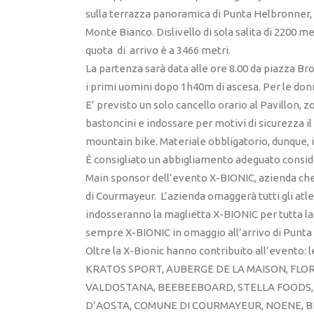
sulla terrazza panoramica di Punta Helbronner, u
Monte Bianco. Dislivello di sola salita di 2200 me
quota di arrivo è a 3466 metri.
La partenza sarà data alle ore 8.00 da piazza Br
i primi uomini dopo 1h40m di ascesa. Per le donne
E’ previsto un solo cancello orario al Pavillon, z
bastoncini e indossare per motivi di sicurezza i
mountain bike. Materiale obbligatorio, dunque, il
È consigliato un abbigliamento adeguato conside
Main sponsor dell’evento X-BIONIC, azienda che
di Courmayeur. L’azienda omaggerà tutti gli atle
indosseranno la maglietta X-BIONIC per tutta la 
sempre X-BIONIC in omaggio all’arrivo di Punta
Oltre la X-Bionic hanno contribuito all’evento
KRATOS SPORT, AUBERGE DE LA MAISON, FLO
VALDOSTANA, BEEBEEBOARD, STELLA FOODS, 
D’AOSTA, COMUNE DI COURMAYEUR, NOENE, 