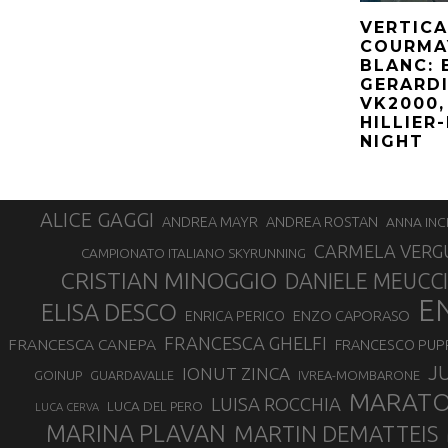
VERTICA
COURMA
BLANC: 
GERARDI
VK2000,
HILLIER
NIGHT
ALICE GAGGI
ANDREA ROSTAN
ANDREA MAYR
ANNA INC
CARMELA VERG
CAMPIONATO ITALIANO SKYRUNNING
CRISTIAN MINOGGIO
DANIELE MEUCCI
E
ELISA DESCO
ENZO CAPORASO
ENRICA PERICO
FRANCESCA GHELFI
FRANCESCA CANEPA
FRANCESCO PUP
J
IONUT ZINCA
GOINUP
GUARDAVALLE
IVREA-MOMBARONE
MARAT
LUISA ROCCHIA
LUCA DEL PERO
LUCA CERVA
MARINA PLAVAN
MARTIN DEMATTEIS