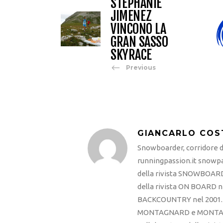
STEPHANIE
JIMENEZ
VINCONO LA
GRAN SASSO
SKYRACE
Previous
GIANCARLO COS
Snowboarder, corridore di
runningpassion.it snowpas
della rivista SNOWBOARD
della rivista ON BOARD ne
BACKCOUNTRY nel 2001. R
MONTAGNARD e MONTAGNA