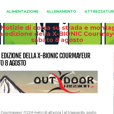
ALIMENTAZIONE
ALLENAMENTO
ATTREZZATUR
 Notizie di corsa su strada e monta
ma edizione della X-BIONIC Courmay
sabato 8 agosto
 EDIZIONE DELLA X-BIONIC COURMAYEUR
TO 8 AGOSTO
 Courmayeur (1224 metri di altezza ) al traguardo, posto