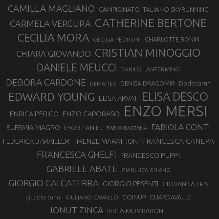
CAMILLA MAGLIANO
CAMPIONATO ITALIANO SKYRUNNING
CATHERINE BERTONE
CARMELA VERGURA
CECILIA MORA
CHARLOTTE BONIN
CECILIA PEDRONI
CRISTIAN MINOGGIO
CHIARA GIOVANDO
DANIELE MEUCCI
DANILO LANTERMINO
DEBORA CARDONE
DENISA DRAGOMIR
Dodecarun
DEMATTEIS
EDWARD YOUNG
ELISA DESCO
ELISA ARVAT
ENZO MERSI
ENZO CAPORASO
ENRICA PERICO
FABIOLA CONTI
EUFEMIA MAGRO
EYOB FANIEL
FABIO BAZZANA
FRANCESCA CANEPA
FEDERICA BARAILLER
FIRENZE MARATHON
FRANCESCA GHELFI
FRANCESCO PUPPI
GABRIELE ABATE
GIANLUCA GHIANO
GIORGIO CALCATERRA
GIORGIO PESENTI
GIOVANNA EPIS
GOINUP
GUARDAVALLE
GIULIANO CAVALLO
giuditta turini
IONUT ZINCA
IVREA-MOMBARONE