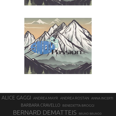
ALICE GAGGI
ANDREA ROSTAN
ANDREA MAYR
ANNA INCERTI
BARBARA CRAVELLO
BENEDETTA BROGGI
BERNARD DEMATTEIS
BRUNO BRUNOD