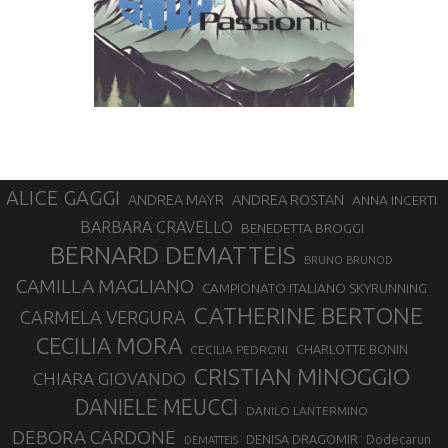
ALICE GAGGI
ANDREA ROSTAN
ANDREA MAYR
ANNA INCERTI
BARBARA CRAVELLO
BENEDETTA BROGGI
BERNARD DEMATTEIS
BRUNO BRUNOD
CAMILLA MAGLIANO
CAMPIONATO ITALIANO SKYRUNNING
CATHERINE BERTONE
CARMELA VERGURA
CECILIA MORA
CHARLOTTE BONIN
CECILIA PEDRONI
CRISTIAN MINOGGIO
CHIARA GIOVANDO
DANIELE MEUCCI
DANILO LANTERMINO
DEBORA CARDONE
DENISA DRAGOMIR
Dodecarun
DEMATTEIS