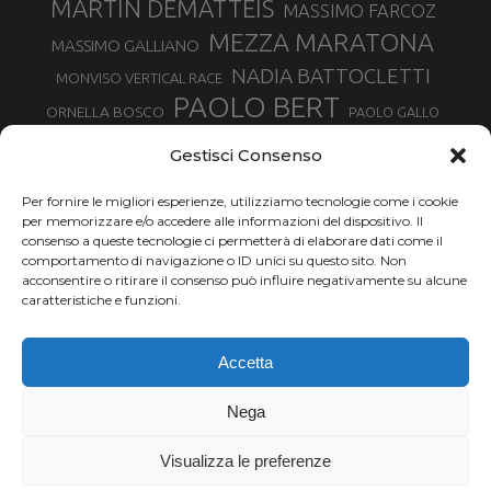
MARTIN DEMATTEIS
MASSIMO FARCOZ
MEZZA MARATONA
MASSIMO GALLIANO
NADIA BATTOCLETTI
MONVISO VERTICAL RACE
PAOLO BERT
ORNELLA BOSCO
PAOLO GALLO
ROLANDO PIANA
PIETRO RIVA
PODISMO VENETO
Gestisci Consenso
RUGGERO PERTILE
SILVIA RAMPAZZO
SERGIO BONALDI
TOR DES GEANTS
Per fornire le migliori esperienze, utilizziamo tecnologie come i cookie
SONIA GLAREY
TAVAGNASCO
SILVIA SERAFINI
per memorizzare e/o accedere alle informazioni del dispositivo. Il
TRAIL MONTE CASTO
TOUR MONVISO TRAIL
TROFEO KIMA
consenso a queste tecnologie ci permetterà di elaborare dati come il
TURIN MARATHON
comportamento di navigazione o ID unici su questo sito. Non
VAL DI FASSA RUNNING
URBAN ZEMMER
acconsentire o ritirare il consenso può influire negativamente su alcune
VALENTINA BELOTTI
caratteristiche e funzioni.
VALERIA ROFFINO
VALERIA STRANEO
VALETUDO
Accetta
VENICE MARATHON
VALTELLINA WINE TRAIL
VENICEMARATHON
XAVIER CHEVRIER
WILLIAM BOFFELLI
Nega
YEMAN CRIPPA
Visualizza le preferenze
Chi siamo |
Termini d'uso |
Privacy |
Cookie