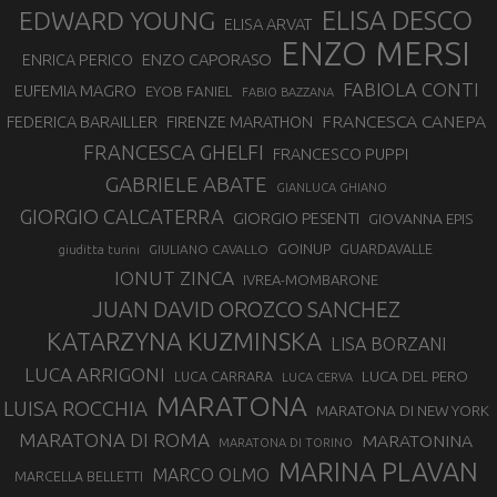
EDWARD YOUNG
ELISA DESCO
ELISA ARVAT
ENZO MERSI
ENZO CAPORASO
ENRICA PERICO
FABIOLA CONTI
EUFEMIA MAGRO
EYOB FANIEL
FABIO BAZZANA
FRANCESCA CANEPA
FEDERICA BARAILLER
FIRENZE MARATHON
FRANCESCA GHELFI
FRANCESCO PUPPI
GABRIELE ABATE
GIANLUCA GHIANO
GIORGIO CALCATERRA
GIORGIO PESENTI
GIOVANNA EPIS
GOINUP
GUARDAVALLE
GIULIANO CAVALLO
giuditta turini
IONUT ZINCA
IVREA-MOMBARONE
JUAN DAVID OROZCO SANCHEZ
KATARZYNA KUZMINSKA
LISA BORZANI
LUCA ARRIGONI
LUCA DEL PERO
LUCA CARRARA
LUCA CERVA
MARATONA
LUISA ROCCHIA
MARATONA DI NEW YORK
MARATONA DI ROMA
MARATONINA
MARATONA DI TORINO
MARINA PLAVAN
MARCO OLMO
MARCELLA BELLETTI